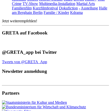
Crime
TV-Show
Multimedia-Installation
Martial Arts
Familienfilm
Kurzfilmfestival
Dokufiction
-
Austellung
Halle
am Berghain Berlin
Familie / Kinder
Kdrama
Jetzt weiterempfehlen!
GRETA auf Facebook
@GRETA_app bei Twitter
Tweets von @GRETA_App
Newsletter anmeldung
Partners