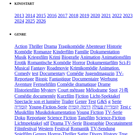
KINOSTART
2013
2014
2015
2016
2017
2018
2019
2020
2021
2022
2023
2024
2025
2026
GENRE
Action
Thriller
Drama
Tragikomödie
Abenteuer
Historie
Komödie
Romanze
Kinderfilm
Familie
Dokumentation
Musik
Kriegsfilm
Krimi
Biografie
Animation
Animationsfilm
Erotik
Romantische Komödie
Horror
Dokumentarfilm
Sci-Fi
Musical
Fantasy
Roadmovie
Krimikomödie
Animation.
Comedy
test
Documentary
Comédie
Jugendmagazin
TV-
Reportage
Biopic
Fantastique
Documentaire
Werbung
Aventure
Fernsehfilm
Comédie dramatique
Drame
Historienfilm
Mystery
Court métrage
Mélodrame
Spot
가족
Comédie documentée
Kurzfilm
Fiction
Licht-Spektakel
Spectacle son et lumière
Trailer
Genre
Test
G&S
g
Serie
קומדיה
Young-Fiction-Serie
דרמה קומית
קומדיית פעולה
Test c
Musikfilm
Musikdokumentation
Young Fiction
TV-Serie
Doku
Reportage
Science Fiction
Tanzfilm
Science-Fiction
Lichtspektakel
sdf
Drama TV-Serie
Biographie
Docutainment
Filmfestival
Western
Festival
Romantik
TV-Sendung
Spielfilm
Genres
Horror-Thriller
Satire
Divers
History
True