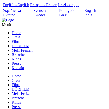
English - English
Français - France
עִבְרִית - Israel
Українська -
Svenska -
Português -
English -
Ukraine
Sweden
Brazil
India
Menü
Home
Greta
Filme
HÖRFILM
Mehr Freizeit
Branche
Kinos
Presse
Kontakt
Home
Greta
Filme
HÖRFILM
Mehr Freizeit
Branche
Kinos
Presse