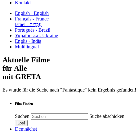
Kontakt
English - English
Français - France
עִבְרִית - Israel
Português - Brazil
Українська - Ukraine
Englis - India
Multilingual
Aktuelle Filme
für Alle
mit GRETA
Es wurde für die Suche nach "Fantastique" kein Ergebnis gefunden!
Film Finden
Suchen
Suche abschicken
Demnächst