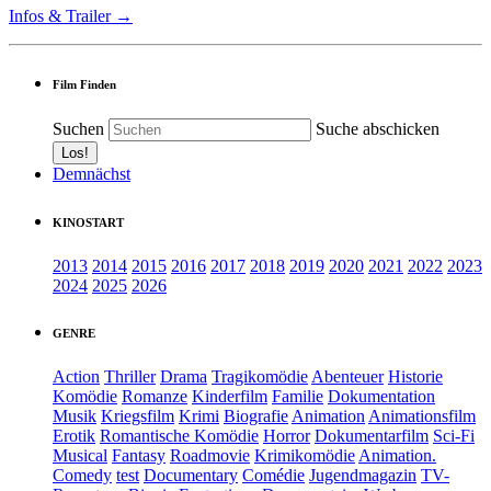
Infos & Trailer →
Film Finden
Suchen
Suche abschicken
Demnächst
KINOSTART
2013
2014
2015
2016
2017
2018
2019
2020
2021
2022
2023
2024
2025
2026
GENRE
Action
Thriller
Drama
Tragikomödie
Abenteuer
Historie
Komödie
Romanze
Kinderfilm
Familie
Dokumentation
Musik
Kriegsfilm
Krimi
Biografie
Animation
Animationsfilm
Erotik
Romantische Komödie
Horror
Dokumentarfilm
Sci-Fi
Musical
Fantasy
Roadmovie
Krimikomödie
Animation.
Comedy
test
Documentary
Comédie
Jugendmagazin
TV-