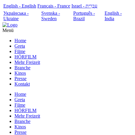
English - English
Français - France
עִבְרִית - Israel
Українська -
Svenska -
Português -
English -
Ukraine
Sweden
Brazil
India
Menü
Home
Greta
Filme
HÖRFILM
Mehr Freizeit
Branche
Kinos
Presse
Kontakt
Home
Greta
Filme
HÖRFILM
Mehr Freizeit
Branche
Kinos
Presse