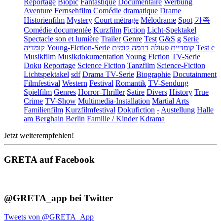
Reportage
Biopic
Fantastique
Documentaire
Werbung
Aventure
Fernsehfilm
Comédie dramatique
Drame
Historienfilm
Mystery
Court métrage
Mélodrame
Spot
가족
Comédie documentée
Kurzfilm
Fiction
Licht-Spektakel
Spectacle son et lumière
Trailer
Genre
Test
G&S
g
Serie
קומדיה
Young-Fiction-Serie
דרמה קומית
קומדיית פעולה
Test c
Musikfilm
Musikdokumentation
Young Fiction
TV-Serie
Doku
Reportage
Science Fiction
Tanzfilm
Science-Fiction
Lichtspektakel
sdf
Drama TV-Serie
Biographie
Docutainment
Filmfestival
Western
Festival
Romantik
TV-Sendung
Spielfilm
Genres
Horror-Thriller
Satire
Divers
History
True
Crime
TV-Show
Multimedia-Installation
Martial Arts
Familienfilm
Kurzfilmfestival
Dokufiction
-
Austellung
Halle
am Berghain Berlin
Familie / Kinder
Kdrama
Jetzt weiterempfehlen!
GRETA auf Facebook
@GRETA_app bei Twitter
Tweets von @GRETA_App