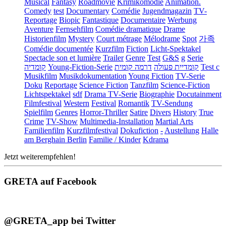
Musical
Fantasy
Roadmovie
Krimikomödie
Animation.
Comedy
test
Documentary
Comédie
Jugendmagazin
TV-
Reportage
Biopic
Fantastique
Documentaire
Werbung
Aventure
Fernsehfilm
Comédie dramatique
Drame
Historienfilm
Mystery
Court métrage
Mélodrame
Spot
가족
Comédie documentée
Kurzfilm
Fiction
Licht-Spektakel
Spectacle son et lumière
Trailer
Genre
Test
G&S
g
Serie
קומדיה
Young-Fiction-Serie
דרמה קומית
קומדיית פעולה
Test c
Musikfilm
Musikdokumentation
Young Fiction
TV-Serie
Doku
Reportage
Science Fiction
Tanzfilm
Science-Fiction
Lichtspektakel
sdf
Drama TV-Serie
Biographie
Docutainment
Filmfestival
Western
Festival
Romantik
TV-Sendung
Spielfilm
Genres
Horror-Thriller
Satire
Divers
History
True
Crime
TV-Show
Multimedia-Installation
Martial Arts
Familienfilm
Kurzfilmfestival
Dokufiction
-
Austellung
Halle
am Berghain Berlin
Familie / Kinder
Kdrama
Jetzt weiterempfehlen!
GRETA auf Facebook
@GRETA_app bei Twitter