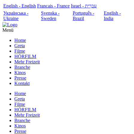
English - English
Français - France
עִבְרִית - Israel
Українська -
Svenska -
Português -
English -
Ukraine
Sweden
Brazil
India
Menü
Home
Greta
Filme
HÖRFILM
Mehr Freizeit
Branche
Kinos
Presse
Kontakt
Home
Greta
Filme
HÖRFILM
Mehr Freizeit
Branche
Kinos
Presse