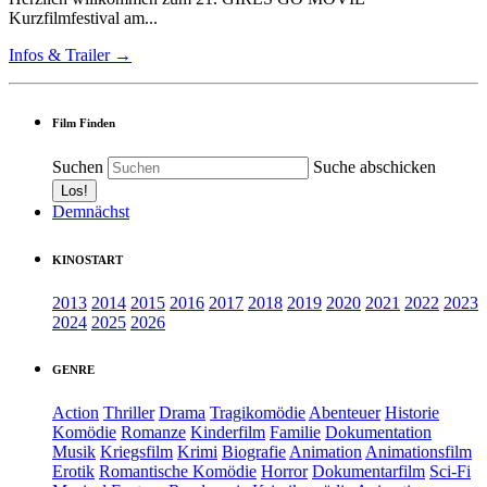
Kurzfilmfestival am...
Infos & Trailer →
Film Finden
Suchen
Suche abschicken
Demnächst
KINOSTART
2013
2014
2015
2016
2017
2018
2019
2020
2021
2022
2023
2024
2025
2026
GENRE
Action
Thriller
Drama
Tragikomödie
Abenteuer
Historie
Komödie
Romanze
Kinderfilm
Familie
Dokumentation
Musik
Kriegsfilm
Krimi
Biografie
Animation
Animationsfilm
Erotik
Romantische Komödie
Horror
Dokumentarfilm
Sci-Fi