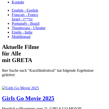
Kontakt
English - English
Français - France
עִבְרִית - Israel
Português - Brazil
Українська - Ukraine
Englis - India
Multilingual
Aktuelle Filme
für Alle
mit GRETA
Ihre Suche nach "Kurzfilmfestival" hat folgende Ergebnisse
geliefert:
Girls Go Movie 2025
Herzlich willkommen zum 21. GIRLS GO MOVIE