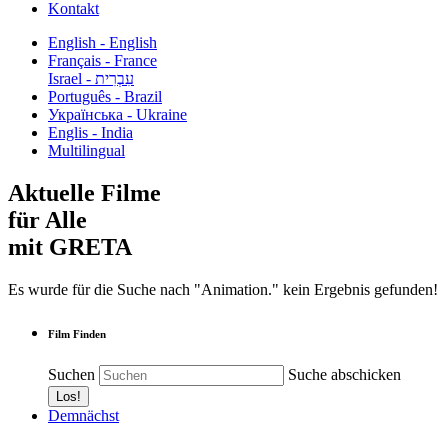
Kontakt
English - English
Français - France
עִבְרִית - Israel
Português - Brazil
Українська - Ukraine
Englis - India
Multilingual
Aktuelle Filme
für Alle
mit GRETA
Es wurde für die Suche nach "Animation." kein Ergebnis gefunden!
Film Finden
Suchen
Suche abschicken
Demnächst