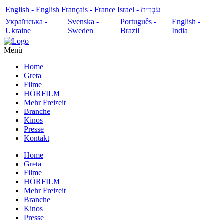
English - English
Français - France
עִבְרִית - Israel
Українська -
Svenska -
Português -
English -
Ukraine
Sweden
Brazil
India
Menü
Home
Greta
Filme
HÖRFILM
Mehr Freizeit
Branche
Kinos
Presse
Kontakt
Home
Greta
Filme
HÖRFILM
Mehr Freizeit
Branche
Kinos
Presse