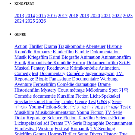
KINOSTART
2013
2014
2015
2016
2017
2018
2019
2020
2021
2022
2023
2024
2025
2026
GENRE
Action
Thriller
Drama
Tragikomödie
Abenteuer
Historie
Komödie
Romanze
Kinderfilm
Familie
Dokumentation
Musik
Kriegsfilm
Krimi
Biografie
Animation
Animationsfilm
Erotik
Romantische Komödie
Horror
Dokumentarfilm
Sci-Fi
Musical
Fantasy
Roadmovie
Krimikomödie
Animation.
Comedy
test
Documentary
Comédie
Jugendmagazin
TV-
Reportage
Biopic
Fantastique
Documentaire
Werbung
Aventure
Fernsehfilm
Comédie dramatique
Drame
Historienfilm
Mystery
Court métrage
Mélodrame
Spot
가족
Comédie documentée
Kurzfilm
Fiction
Licht-Spektakel
Spectacle son et lumière
Trailer
Genre
Test
G&S
g
Serie
קומדיה
Young-Fiction-Serie
דרמה קומית
קומדיית פעולה
Test c
Musikfilm
Musikdokumentation
Young Fiction
TV-Serie
Doku
Reportage
Science Fiction
Tanzfilm
Science-Fiction
Lichtspektakel
sdf
Drama TV-Serie
Biographie
Docutainment
Filmfestival
Western
Festival
Romantik
TV-Sendung
Spielfilm
Genres
Horror-Thriller
Satire
Divers
History
True