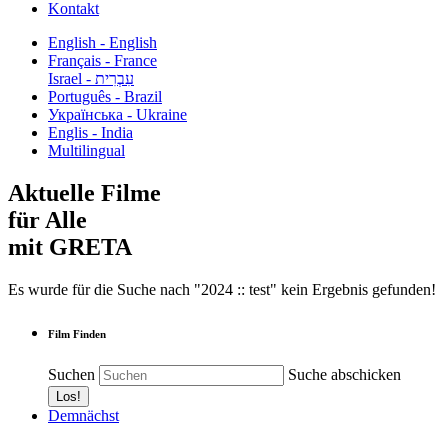
Kontakt
English - English
Français - France
עִבְרִית - Israel
Português - Brazil
Українська - Ukraine
Englis - India
Multilingual
Aktuelle Filme
für Alle
mit GRETA
Es wurde für die Suche nach "2024 :: test" kein Ergebnis gefunden!
Film Finden
Suchen
Suche abschicken
Demnächst