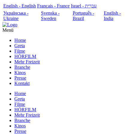
English - English
Français - France
עִבְרִית - Israel
Українська -
Svenska -
Português -
English -
Ukraine
Sweden
Brazil
India
Menü
Home
Greta
Filme
HÖRFILM
Mehr Freizeit
Branche
Kinos
Presse
Kontakt
Home
Greta
Filme
HÖRFILM
Mehr Freizeit
Branche
Kinos
Presse