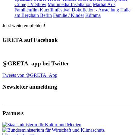
Crime
TV-Show
Multimedia-Installation
Martial Arts
Familienfilm
Kurzfilmfestival
Dokufiction
-
Austellung
Halle
am Berghain Berlin
Familie / Kinder
Kdrama
Jetzt weiterempfehlen!
GRETA auf Facebook
@GRETA_app bei Twitter
Tweets von @GRETA_App
Newsletter anmeldung
Partners