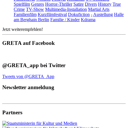
Spielfilm
Genres
Horror-Thriller
Satire
Divers
History
True
Crime
TV-Show
Multimedia-Installation
Martial Arts
Familienfilm
Kurzfilmfestival
Dokufiction
-
Austellung
Halle
am Berghain Berlin
Familie / Kinder
Kdrama
Jetzt weiterempfehlen!
GRETA auf Facebook
@GRETA_app bei Twitter
Tweets von @GRETA_App
Newsletter anmeldung
Partners