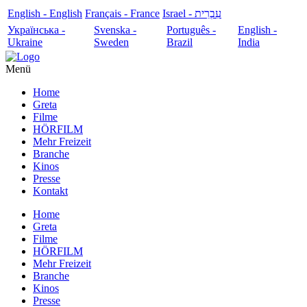
English - English
Français - France
עִבְרִית - Israel
Українська -
Svenska -
Português -
English -
Ukraine
Sweden
Brazil
India
Menü
Home
Greta
Filme
HÖRFILM
Mehr Freizeit
Branche
Kinos
Presse
Kontakt
Home
Greta
Filme
HÖRFILM
Mehr Freizeit
Branche
Kinos
Presse