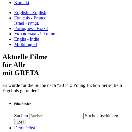
Kontakt
English - English
Français - France
עִבְרִית - Israel
Português - Brazil
Українська - Ukraine
Englis - India
Multilingual
Aktuelle Filme
für Alle
mit GRETA
Es wurde für die Suche nach "2014 :: Young-Fiction-Serie" kein
Ergebnis gefunden!
Film Finden
Suchen
Suche abschicken
Demnächst