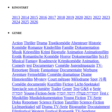
KINOSTART
2013
2014
2015
2016
2017
2018
2019
2020
2021
2022
2023
2024
2025
2026
GENRE
Action
Thriller
Drama
Tragikomödie
Abenteuer
Historie
Komödie
Romanze
Kinderfilm
Familie
Dokumentation
Musik
Kriegsfilm
Krimi
Biografie
Animation
Animationsfilm
Erotik
Romantische Komödie
Horror
Dokumentarfilm
Sci-Fi
Musical
Fantasy
Roadmovie
Krimikomödie
Animation.
Comedy
test
Documentary
Comédie
Jugendmagazin
TV-
Reportage
Biopic
Fantastique
Documentaire
Werbung
Aventure
Fernsehfilm
Comédie dramatique
Drame
Historienfilm
Mystery
Court métrage
Mélodrame
Spot
가족
Comédie documentée
Kurzfilm
Fiction
Licht-Spektakel
Spectacle son et lumière
Trailer
Genre
Test
G&S
g
Serie
קומדיה
Young-Fiction-Serie
דרמה קומית
קומדיית פעולה
Test c
Musikfilm
Musikdokumentation
Young Fiction
TV-Serie
Doku
Reportage
Science Fiction
Tanzfilm
Science-Fiction
Lichtspektakel
sdf
Drama TV-Serie
Biographie
Docutainment
Filmfestival
Western
Festival
Romantik
TV-Sendung