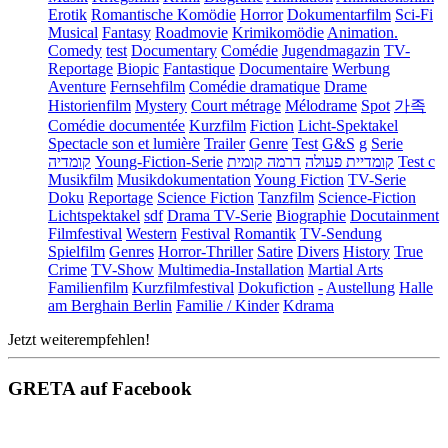
Erotik
Romantische Komödie
Horror
Dokumentarfilm
Sci-Fi
Musical
Fantasy
Roadmovie
Krimikomödie
Animation.
Comedy
test
Documentary
Comédie
Jugendmagazin
TV-
Reportage
Biopic
Fantastique
Documentaire
Werbung
Aventure
Fernsehfilm
Comédie dramatique
Drame
Historienfilm
Mystery
Court métrage
Mélodrame
Spot
가족
Comédie documentée
Kurzfilm
Fiction
Licht-Spektakel
Spectacle son et lumière
Trailer
Genre
Test
G&S
g
Serie
קומדיה
Young-Fiction-Serie
דרמה קומית
קומדיית פעולה
Test c
Musikfilm
Musikdokumentation
Young Fiction
TV-Serie
Doku
Reportage
Science Fiction
Tanzfilm
Science-Fiction
Lichtspektakel
sdf
Drama TV-Serie
Biographie
Docutainment
Filmfestival
Western
Festival
Romantik
TV-Sendung
Spielfilm
Genres
Horror-Thriller
Satire
Divers
History
True
Crime
TV-Show
Multimedia-Installation
Martial Arts
Familienfilm
Kurzfilmfestival
Dokufiction
-
Austellung
Halle
am Berghain Berlin
Familie / Kinder
Kdrama
Jetzt weiterempfehlen!
GRETA auf Facebook