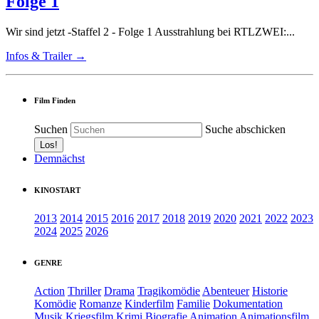
Folge 1
Wir sind jetzt -Staffel 2 - Folge 1 Ausstrahlung bei RTLZWEI:...
Infos & Trailer →
Film Finden
Suchen
Suche abschicken
Demnächst
KINOSTART
2013
2014
2015
2016
2017
2018
2019
2020
2021
2022
2023
2024
2025
2026
GENRE
Action
Thriller
Drama
Tragikomödie
Abenteuer
Historie
Komödie
Romanze
Kinderfilm
Familie
Dokumentation
Musik
Kriegsfilm
Krimi
Biografie
Animation
Animationsfilm