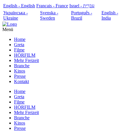
English - English
Français - France
עִבְרִית - Israel
Українська -
Svenska -
Português -
English -
Ukraine
Sweden
Brazil
India
Menü
Home
Greta
Filme
HÖRFILM
Mehr Freizeit
Branche
Kinos
Presse
Kontakt
Home
Greta
Filme
HÖRFILM
Mehr Freizeit
Branche
Kinos
Presse