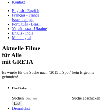
Kontakt
English - English
Français - France
עִבְרִית - Israel
Português - Brazil
Українська - Ukraine
Englis - India
Multilingual
Aktuelle Filme
für Alle
mit GRETA
Es wurde für die Suche nach "2015 :: Spot" kein Ergebnis
gefunden!
Film Finden
Suchen
Suche abschicken
Demnächst