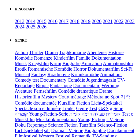
KINOSTART
2013
2014
2015
2016
2017
2018
2019
2020
2021
2022
2023
2024
2025
2026
GENRE
Action
Thriller
Drama
Tragikomödie
Abenteuer
Historie
Komödie
Romanze
Kinderfilm
Familie
Dokumentation
Musik
Kriegsfilm
Krimi
Biografie
Animation
Animationsfilm
Erotik
Romantische Komödie
Horror
Dokumentarfilm
Sci-Fi
Musical
Fantasy
Roadmovie
Krimikomödie
Animation.
Comedy
test
Documentary
Comédie
Jugendmagazin
TV-
Reportage
Biopic
Fantastique
Documentaire
Werbung
Aventure
Fernsehfilm
Comédie dramatique
Drame
Historienfilm
Mystery
Court métrage
Mélodrame
Spot
가족
Comédie documentée
Kurzfilm
Fiction
Licht-Spektakel
Spectacle son et lumière
Trailer
Genre
Test
G&S
g
Serie
קומדיה
Young-Fiction-Serie
דרמה קומית
קומדיית פעולה
Test c
Musikfilm
Musikdokumentation
Young Fiction
TV-Serie
Doku
Reportage
Science Fiction
Tanzfilm
Science-Fiction
Lichtspektakel
sdf
Drama TV-Serie
Biographie
Docutainment
Filmfestival
Western
Festival
Romantik
TV-Sendung