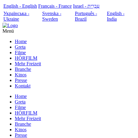
English - English
Français - France
עִבְרִית - Israel
Українська -
Svenska -
Português -
English -
Ukraine
Sweden
Brazil
India
Menü
Home
Greta
Filme
HÖRFILM
Mehr Freizeit
Branche
Kinos
Presse
Kontakt
Home
Greta
Filme
HÖRFILM
Mehr Freizeit
Branche
Kinos
Presse