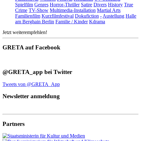
Spielfilm
Genres
Horror-Thriller
Satire
Divers
History
True
Crime
TV-Show
Multimedia-Installation
Martial Arts
Familienfilm
Kurzfilmfestival
Dokufiction
-
Austellung
Halle
am Berghain Berlin
Familie / Kinder
Kdrama
Jetzt weiterempfehlen!
GRETA auf Facebook
@GRETA_app bei Twitter
Tweets von @GRETA_App
Newsletter anmeldung
Partners