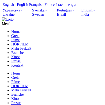
English - English
Français - France
עִבְרִית - Israel
Українська -
Svenska -
Português -
English -
Ukraine
Sweden
Brazil
India
Menü
Home
Greta
Filme
HÖRFILM
Mehr Freizeit
Branche
Kinos
Presse
Kontakt
Home
Greta
Filme
HÖRFILM
Mehr Freizeit
Branche
Kinos
Presse