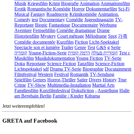
Musik
Kriegsfilm
Krimi
Biografie
Animation
Animationsfilm
Erotik
Romantische Komödie
Horror
Dokumentarfilm
Sci-Fi
Musical
Fantasy
Roadmovie
Krimikomödie
Animation.
Comedy
test
Documentary
Comédie
Jugendmagazin
TV-
Reportage
Biopic
Fantastique
Documentaire
Werbung
Aventure
Fernsehfilm
Comédie dramatique
Drame
Historienfilm
Mystery
Court métrage
Mélodrame
Spot
가족
Comédie documentée
Kurzfilm
Fiction
Licht-Spektakel
Spectacle son et lumière
Trailer
Genre
Test
G&S
g
Serie
קומדיה
Young-Fiction-Serie
דרמה קומית
קומדיית פעולה
Test c
Musikfilm
Musikdokumentation
Young Fiction
TV-Serie
Doku
Reportage
Science Fiction
Tanzfilm
Science-Fiction
Lichtspektakel
sdf
Drama TV-Serie
Biographie
Docutainment
Filmfestival
Western
Festival
Romantik
TV-Sendung
Spielfilm
Genres
Horror-Thriller
Satire
Divers
History
True
Crime
TV-Show
Multimedia-Installation
Martial Arts
Familienfilm
Kurzfilmfestival
Dokufiction
-
Austellung
Halle
am Berghain Berlin
Familie / Kinder
Kdrama
Jetzt weiterempfehlen!
GRETA auf Facebook