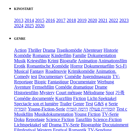
KINOSTART
2013
2014
2015
2016
2017
2018
2019
2020
2021
2022
2023
2024
2025
2026
GENRE
Action
Thriller
Drama
Tragikomödie
Abenteuer
Historie
Komödie
Romanze
Kinderfilm
Familie
Dokumentation
Musik
Kriegsfilm
Krimi
Biografie
Animation
Animationsfilm
Erotik
Romantische Komödie
Horror
Dokumentarfilm
Sci-Fi
Musical
Fantasy
Roadmovie
Krimikomödie
Animation.
Comedy
test
Documentary
Comédie
Jugendmagazin
TV-
Reportage
Biopic
Fantastique
Documentaire
Werbung
Aventure
Fernsehfilm
Comédie dramatique
Drame
Historienfilm
Mystery
Court métrage
Mélodrame
Spot
가족
Comédie documentée
Kurzfilm
Fiction
Licht-Spektakel
Spectacle son et lumière
Trailer
Genre
Test
G&S
g
Serie
קומדיה
Young-Fiction-Serie
דרמה קומית
קומדיית פעולה
Test c
Musikfilm
Musikdokumentation
Young Fiction
TV-Serie
Doku
Reportage
Science Fiction
Tanzfilm
Science-Fiction
Lichtspektakel
sdf
Drama TV-Serie
Biographie
Docutainment
Filmfestival
Western
Festival
Romantik
TV-Sendung