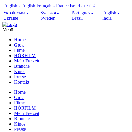
English - English
Français - France
עִבְרִית - Israel
Українська -
Svenska -
Português -
English -
Ukraine
Sweden
Brazil
India
Menü
Home
Greta
Filme
HÖRFILM
Mehr Freizeit
Branche
Kinos
Presse
Kontakt
Home
Greta
Filme
HÖRFILM
Mehr Freizeit
Branche
Kinos
Presse