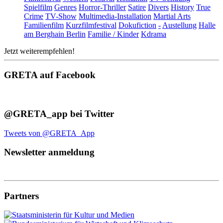
Spielfilm
Genres
Horror-Thriller
Satire
Divers
History
True
Crime
TV-Show
Multimedia-Installation
Martial Arts
Familienfilm
Kurzfilmfestival
Dokufiction
-
Austellung
Halle
am Berghain Berlin
Familie / Kinder
Kdrama
Jetzt weiterempfehlen!
GRETA auf Facebook
@GRETA_app bei Twitter
Tweets von @GRETA_App
Newsletter anmeldung
Partners