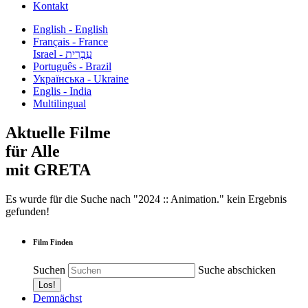
Kontakt
English - English
Français - France
עִבְרִית - Israel
Português - Brazil
Українська - Ukraine
Englis - India
Multilingual
Aktuelle Filme
für Alle
mit GRETA
Es wurde für die Suche nach "2024 :: Animation." kein Ergebnis
gefunden!
Film Finden
Suchen
Suche abschicken
Demnächst