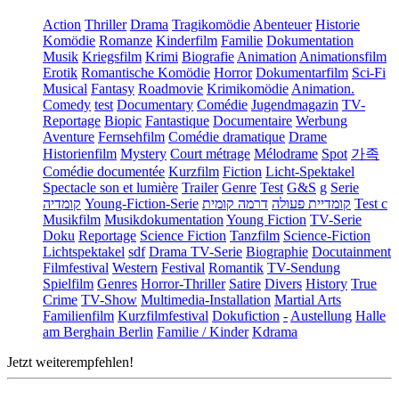
Action
Thriller
Drama
Tragikomödie
Abenteuer
Historie
Komödie
Romanze
Kinderfilm
Familie
Dokumentation
Musik
Kriegsfilm
Krimi
Biografie
Animation
Animationsfilm
Erotik
Romantische Komödie
Horror
Dokumentarfilm
Sci-Fi
Musical
Fantasy
Roadmovie
Krimikomödie
Animation.
Comedy
test
Documentary
Comédie
Jugendmagazin
TV-
Reportage
Biopic
Fantastique
Documentaire
Werbung
Aventure
Fernsehfilm
Comédie dramatique
Drame
Historienfilm
Mystery
Court métrage
Mélodrame
Spot
가족
Comédie documentée
Kurzfilm
Fiction
Licht-Spektakel
Spectacle son et lumière
Trailer
Genre
Test
G&S
g
Serie
קומדיה
Young-Fiction-Serie
דרמה קומית
קומדיית פעולה
Test c
Musikfilm
Musikdokumentation
Young Fiction
TV-Serie
Doku
Reportage
Science Fiction
Tanzfilm
Science-Fiction
Lichtspektakel
sdf
Drama TV-Serie
Biographie
Docutainment
Filmfestival
Western
Festival
Romantik
TV-Sendung
Spielfilm
Genres
Horror-Thriller
Satire
Divers
History
True
Crime
TV-Show
Multimedia-Installation
Martial Arts
Familienfilm
Kurzfilmfestival
Dokufiction
-
Austellung
Halle
am Berghain Berlin
Familie / Kinder
Kdrama
Jetzt weiterempfehlen!