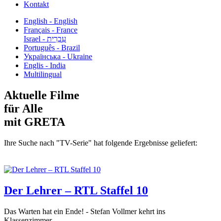
Kontakt
English - English
Français - France
עִבְרִית - Israel
Português - Brazil
Українська - Ukraine
Englis - India
Multilingual
Aktuelle Filme
für Alle
mit GRETA
Ihre Suche nach "TV-Serie" hat folgende Ergebnisse geliefert:
Der Lehrer – RTL Staffel 10
Das Warten hat ein Ende! - Stefan Vollmer kehrt ins
Klassenzimmer...