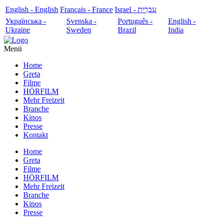
English - English
Français - France
עִבְרִית - Israel
Українська -
Svenska -
Português -
English -
Ukraine
Sweden
Brazil
India
Menü
Home
Greta
Filme
HÖRFILM
Mehr Freizeit
Branche
Kinos
Presse
Kontakt
Home
Greta
Filme
HÖRFILM
Mehr Freizeit
Branche
Kinos
Presse