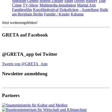
Spielfilm
Genres
Horror-Thriller
Satire
Divers
History
True
Crime
TV-Show
Multimedia-Installation
Martial Arts
Familienfilm
Kurzfilmfestival
Dokufiction
-
Austellung
Halle
am Berghain Berlin
Familie / Kinder
Kdrama
Jetzt weiterempfehlen!
GRETA auf Facebook
@GRETA_app bei Twitter
Tweets von @GRETA_App
Newsletter anmeldung
Partners