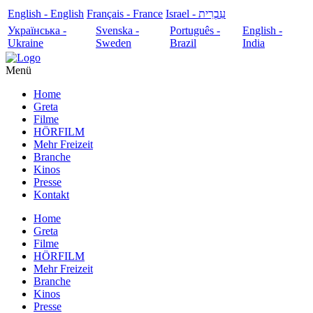
English - English
Français - France
עִבְרִית - Israel
Українська -
Svenska -
Português -
English -
Ukraine
Sweden
Brazil
India
Menü
Home
Greta
Filme
HÖRFILM
Mehr Freizeit
Branche
Kinos
Presse
Kontakt
Home
Greta
Filme
HÖRFILM
Mehr Freizeit
Branche
Kinos
Presse