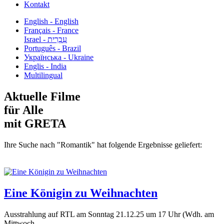
Kontakt
English - English
Français - France
עִבְרִית - Israel
Português - Brazil
Українська - Ukraine
Englis - India
Multilingual
Aktuelle Filme
für Alle
mit GRETA
Ihre Suche nach "Romantik" hat folgende Ergebnisse geliefert:
Eine Königin zu Weihnachten
Ausstrahlung auf RTL am Sonntag 21.12.25 um 17 Uhr (Wdh. am
Mittwoch...