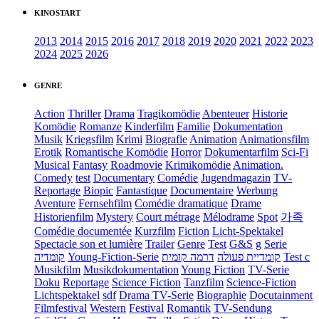
KINOSTART
2013
2014
2015
2016
2017
2018
2019
2020
2021
2022
2023
2024
2025
2026
GENRE
Action
Thriller
Drama
Tragikomödie
Abenteuer
Historie
Komödie
Romanze
Kinderfilm
Familie
Dokumentation
Musik
Kriegsfilm
Krimi
Biografie
Animation
Animationsfilm
Erotik
Romantische Komödie
Horror
Dokumentarfilm
Sci-Fi
Musical
Fantasy
Roadmovie
Krimikomödie
Animation.
Comedy
test
Documentary
Comédie
Jugendmagazin
TV-
Reportage
Biopic
Fantastique
Documentaire
Werbung
Aventure
Fernsehfilm
Comédie dramatique
Drame
Historienfilm
Mystery
Court métrage
Mélodrame
Spot
가족
Comédie documentée
Kurzfilm
Fiction
Licht-Spektakel
Spectacle son et lumière
Trailer
Genre
Test
G&S
g
Serie
קומדיה
Young-Fiction-Serie
דרמה קומית
קומדיית פעולה
Test c
Musikfilm
Musikdokumentation
Young Fiction
TV-Serie
Doku
Reportage
Science Fiction
Tanzfilm
Science-Fiction
Lichtspektakel
sdf
Drama TV-Serie
Biographie
Docutainment
Filmfestival
Western
Festival
Romantik
TV-Sendung