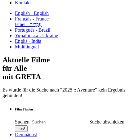
Kontakt
English - English
Français - France
עִבְרִית - Israel
Português - Brazil
Українська - Ukraine
Englis - India
Multilingual
Aktuelle Filme
für Alle
mit GRETA
Es wurde für die Suche nach "2025 :: Aventure" kein Ergebnis
gefunden!
Film Finden
Suchen
Suche abschicken
Demnächst