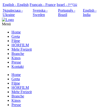
English - English
Français - France
עִבְרִית - Israel
Українська -
Svenska -
Português -
English -
Ukraine
Sweden
Brazil
India
Menü
Home
Greta
Filme
HÖRFILM
Mehr Freizeit
Branche
Kinos
Presse
Kontakt
Home
Greta
Filme
HÖRFILM
Mehr Freizeit
Branche
Kinos
Presse