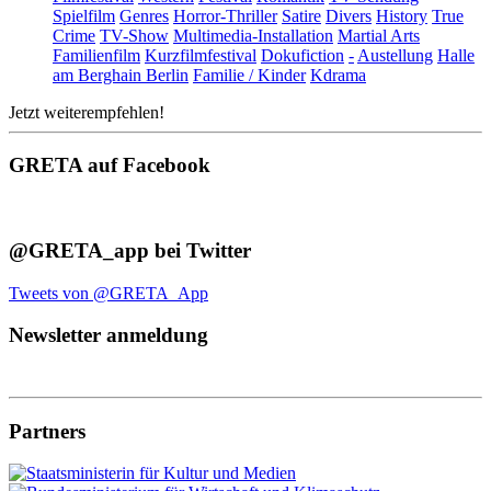
Spielfilm
Genres
Horror-Thriller
Satire
Divers
History
True
Crime
TV-Show
Multimedia-Installation
Martial Arts
Familienfilm
Kurzfilmfestival
Dokufiction
-
Austellung
Halle
am Berghain Berlin
Familie / Kinder
Kdrama
Jetzt weiterempfehlen!
GRETA auf Facebook
@GRETA_app bei Twitter
Tweets von @GRETA_App
Newsletter anmeldung
Partners