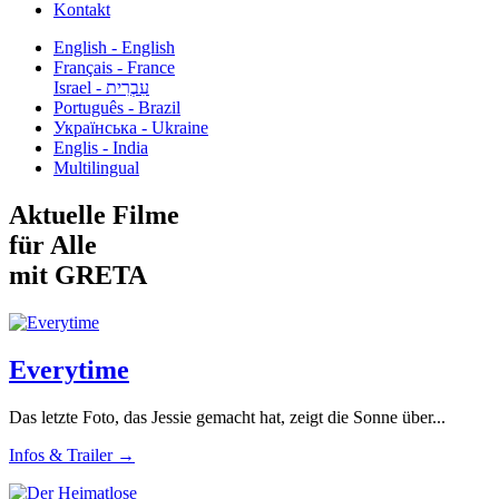
Kontakt
English - English
Français - France
עִבְרִית - Israel
Português - Brazil
Українська - Ukraine
Englis - India
Multilingual
Aktuelle Filme
für Alle
mit GRETA
Everytime
Das letzte Foto, das Jessie gemacht hat, zeigt die Sonne über...
Infos & Trailer →