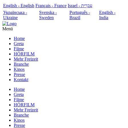
English - English
Français - France
עִבְרִית - Israel
Українська -
Svenska -
Português -
English -
Ukraine
Sweden
Brazil
India
Menü
Home
Greta
Filme
HÖRFILM
Mehr Freizeit
Branche
Kinos
Presse
Kontakt
Home
Greta
Filme
HÖRFILM
Mehr Freizeit
Branche
Kinos
Presse