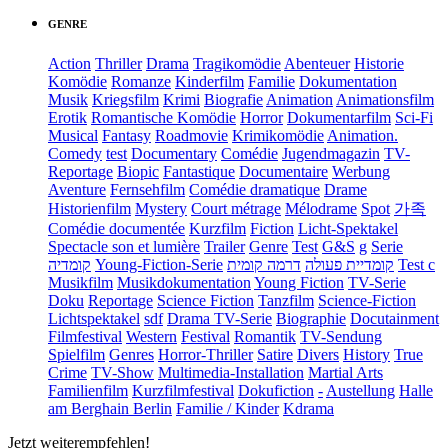
GENRE
Action
Thriller
Drama
Tragikomödie
Abenteuer
Historie
Komödie
Romanze
Kinderfilm
Familie
Dokumentation
Musik
Kriegsfilm
Krimi
Biografie
Animation
Animationsfilm
Erotik
Romantische Komödie
Horror
Dokumentarfilm
Sci-Fi
Musical
Fantasy
Roadmovie
Krimikomödie
Animation.
Comedy
test
Documentary
Comédie
Jugendmagazin
TV-
Reportage
Biopic
Fantastique
Documentaire
Werbung
Aventure
Fernsehfilm
Comédie dramatique
Drame
Historienfilm
Mystery
Court métrage
Mélodrame
Spot
가족
Comédie documentée
Kurzfilm
Fiction
Licht-Spektakel
Spectacle son et lumière
Trailer
Genre
Test
G&S
g
Serie
קומדיה
Young-Fiction-Serie
דרמה קומית
קומדיית פעולה
Test c
Musikfilm
Musikdokumentation
Young Fiction
TV-Serie
Doku
Reportage
Science Fiction
Tanzfilm
Science-Fiction
Lichtspektakel
sdf
Drama TV-Serie
Biographie
Docutainment
Filmfestival
Western
Festival
Romantik
TV-Sendung
Spielfilm
Genres
Horror-Thriller
Satire
Divers
History
True
Crime
TV-Show
Multimedia-Installation
Martial Arts
Familienfilm
Kurzfilmfestival
Dokufiction
-
Austellung
Halle
am Berghain Berlin
Familie / Kinder
Kdrama
Jetzt weiterempfehlen!