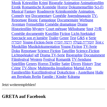
Musik
Kriegsfilm
Krimi
Biografie
Animation
Animationsfilm
Erotik
Romantische Komödie
Horror
Dokumentarfilm
Sci-Fi
Musical
Fantasy
Roadmovie
Krimikomödie
Animation.
Comedy
test
Documentary
Comédie
Jugendmagazin
TV-
Reportage
Biopic
Fantastique
Documentaire
Werbung
Aventure
Fernsehfilm
Comédie dramatique
Drame
Historienfilm
Mystery
Court métrage
Mélodrame
Spot
가족
Comédie documentée
Kurzfilm
Fiction
Licht-Spektakel
Spectacle son et lumière
Trailer
Genre
Test
G&S
g
Serie
קומדיה
Young-Fiction-Serie
דרמה קומית
קומדיית פעולה
Test c
Musikfilm
Musikdokumentation
Young Fiction
TV-Serie
Doku
Reportage
Science Fiction
Tanzfilm
Science-Fiction
Lichtspektakel
sdf
Drama TV-Serie
Biographie
Docutainment
Filmfestival
Western
Festival
Romantik
TV-Sendung
Spielfilm
Genres
Horror-Thriller
Satire
Divers
History
True
Crime
TV-Show
Multimedia-Installation
Martial Arts
Familienfilm
Kurzfilmfestival
Dokufiction
-
Austellung
Halle
am Berghain Berlin
Familie / Kinder
Kdrama
Jetzt weiterempfehlen!
GRETA auf Facebook