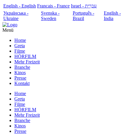
English - English
Français - France
עִבְרִית - Israel
Українська -
Svenska -
Português -
English -
Ukraine
Sweden
Brazil
India
Menü
Home
Greta
Filme
HÖRFILM
Mehr Freizeit
Branche
Kinos
Presse
Kontakt
Home
Greta
Filme
HÖRFILM
Mehr Freizeit
Branche
Kinos
Presse