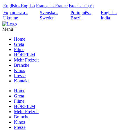
English - English
Français - France
עִבְרִית - Israel
Українська -
Svenska -
Português -
English -
Ukraine
Sweden
Brazil
India
Menü
Home
Greta
Filme
HÖRFILM
Mehr Freizeit
Branche
Kinos
Presse
Kontakt
Home
Greta
Filme
HÖRFILM
Mehr Freizeit
Branche
Kinos
Presse