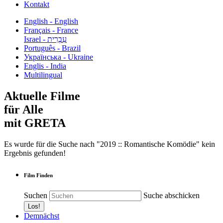
Kontakt
English - English
Français - France
עִבְרִית - Israel
Português - Brazil
Українська - Ukraine
Englis - India
Multilingual
Aktuelle Filme
für Alle
mit GRETA
Es wurde für die Suche nach "2019 :: Romantische Komödie" kein
Ergebnis gefunden!
Film Finden
Suchen
Suche abschicken
Demnächst