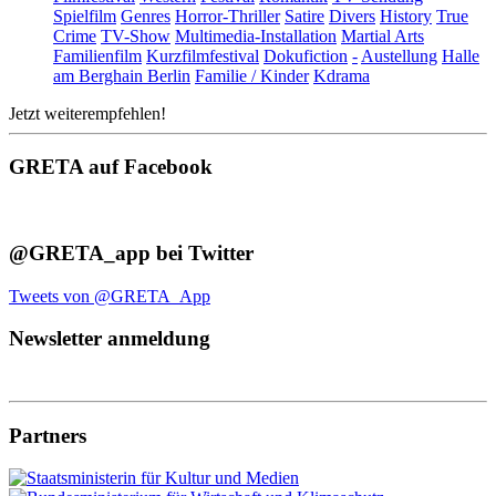
Spielfilm
Genres
Horror-Thriller
Satire
Divers
History
True
Crime
TV-Show
Multimedia-Installation
Martial Arts
Familienfilm
Kurzfilmfestival
Dokufiction
-
Austellung
Halle
am Berghain Berlin
Familie / Kinder
Kdrama
Jetzt weiterempfehlen!
GRETA auf Facebook
@GRETA_app bei Twitter
Tweets von @GRETA_App
Newsletter anmeldung
Partners