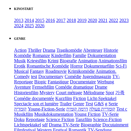
KINOSTART
2013
2014
2015
2016
2017
2018
2019
2020
2021
2022
2023
2024
2025
2026
GENRE
Action
Thriller
Drama
Tragikomödie
Abenteuer
Historie
Komödie
Romanze
Kinderfilm
Familie
Dokumentation
Musik
Kriegsfilm
Krimi
Biografie
Animation
Animationsfilm
Erotik
Romantische Komödie
Horror
Dokumentarfilm
Sci-Fi
Musical
Fantasy
Roadmovie
Krimikomödie
Animation.
Comedy
test
Documentary
Comédie
Jugendmagazin
TV-
Reportage
Biopic
Fantastique
Documentaire
Werbung
Aventure
Fernsehfilm
Comédie dramatique
Drame
Historienfilm
Mystery
Court métrage
Mélodrame
Spot
가족
Comédie documentée
Kurzfilm
Fiction
Licht-Spektakel
Spectacle son et lumière
Trailer
Genre
Test
G&S
g
Serie
קומדיה
Young-Fiction-Serie
דרמה קומית
קומדיית פעולה
Test c
Musikfilm
Musikdokumentation
Young Fiction
TV-Serie
Doku
Reportage
Science Fiction
Tanzfilm
Science-Fiction
Lichtspektakel
sdf
Drama TV-Serie
Biographie
Docutainment
Filmfestival
Western
Festival
Romantik
TV-Sendung