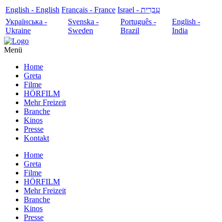
English - English
Français - France
עִבְרִית - Israel
Українська -
Svenska -
Português -
English -
Ukraine
Sweden
Brazil
India
Menü
Home
Greta
Filme
HÖRFILM
Mehr Freizeit
Branche
Kinos
Presse
Kontakt
Home
Greta
Filme
HÖRFILM
Mehr Freizeit
Branche
Kinos
Presse