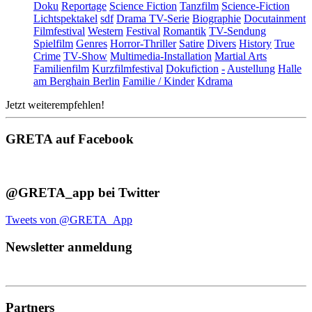
Doku
Reportage
Science Fiction
Tanzfilm
Science-Fiction
Lichtspektakel
sdf
Drama TV-Serie
Biographie
Docutainment
Filmfestival
Western
Festival
Romantik
TV-Sendung
Spielfilm
Genres
Horror-Thriller
Satire
Divers
History
True
Crime
TV-Show
Multimedia-Installation
Martial Arts
Familienfilm
Kurzfilmfestival
Dokufiction
-
Austellung
Halle
am Berghain Berlin
Familie / Kinder
Kdrama
Jetzt weiterempfehlen!
GRETA auf Facebook
@GRETA_app bei Twitter
Tweets von @GRETA_App
Newsletter anmeldung
Partners