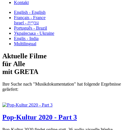
Kontakt
English - English
Français - France
עִבְרִית - Israel
Português - Brazil
Українська - Ukraine
Englis - India
Multilingual
Aktuelle Filme
für Alle
mit GRETA
Ihre Suche nach "Musikdokumentation" hat folgende Ergebnisse
geliefert:
Pop-Kultur 2020 - Part 3
Pop-Kultur 2020 findet online statt. 36 audio-visuelle Werke...