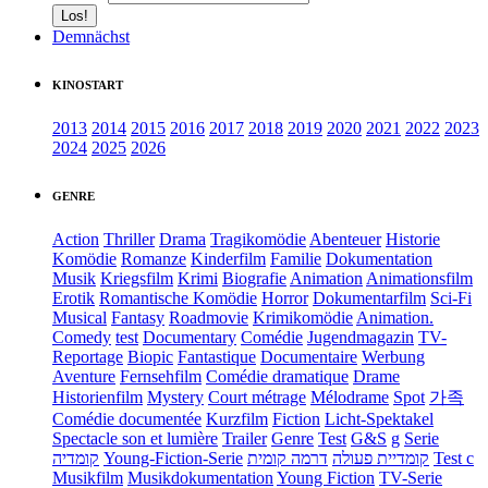
Demnächst
KINOSTART
2013
2014
2015
2016
2017
2018
2019
2020
2021
2022
2023
2024
2025
2026
GENRE
Action
Thriller
Drama
Tragikomödie
Abenteuer
Historie
Komödie
Romanze
Kinderfilm
Familie
Dokumentation
Musik
Kriegsfilm
Krimi
Biografie
Animation
Animationsfilm
Erotik
Romantische Komödie
Horror
Dokumentarfilm
Sci-Fi
Musical
Fantasy
Roadmovie
Krimikomödie
Animation.
Comedy
test
Documentary
Comédie
Jugendmagazin
TV-
Reportage
Biopic
Fantastique
Documentaire
Werbung
Aventure
Fernsehfilm
Comédie dramatique
Drame
Historienfilm
Mystery
Court métrage
Mélodrame
Spot
가족
Comédie documentée
Kurzfilm
Fiction
Licht-Spektakel
Spectacle son et lumière
Trailer
Genre
Test
G&S
g
Serie
קומדיה
Young-Fiction-Serie
דרמה קומית
קומדיית פעולה
Test c
Musikfilm
Musikdokumentation
Young Fiction
TV-Serie