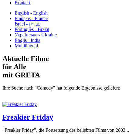
Kontakt
English - English
Français - France
עִבְרִית - Israel
Português - Brazil
Українська - Ukraine
Englis - India
Multilingual
Aktuelle Filme
für Alle
mit GRETA
Ihre Suche nach "Comedy" hat folgende Ergebnisse geliefert:
Freakier Friday
"Freakier Friday", die Fortsetzung des beliebten Films von 2003...