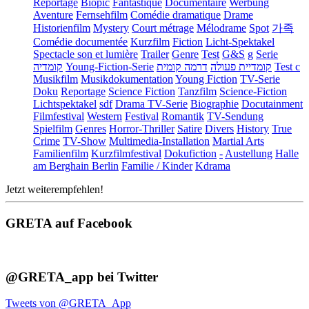
Reportage
Biopic
Fantastique
Documentaire
Werbung
Aventure
Fernsehfilm
Comédie dramatique
Drame
Historienfilm
Mystery
Court métrage
Mélodrame
Spot
가족
Comédie documentée
Kurzfilm
Fiction
Licht-Spektakel
Spectacle son et lumière
Trailer
Genre
Test
G&S
g
Serie
קומדיה
Young-Fiction-Serie
דרמה קומית
קומדיית פעולה
Test c
Musikfilm
Musikdokumentation
Young Fiction
TV-Serie
Doku
Reportage
Science Fiction
Tanzfilm
Science-Fiction
Lichtspektakel
sdf
Drama TV-Serie
Biographie
Docutainment
Filmfestival
Western
Festival
Romantik
TV-Sendung
Spielfilm
Genres
Horror-Thriller
Satire
Divers
History
True
Crime
TV-Show
Multimedia-Installation
Martial Arts
Familienfilm
Kurzfilmfestival
Dokufiction
-
Austellung
Halle
am Berghain Berlin
Familie / Kinder
Kdrama
Jetzt weiterempfehlen!
GRETA auf Facebook
@GRETA_app bei Twitter
Tweets von @GRETA_App