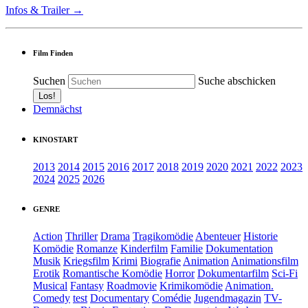
Infos & Trailer →
Film Finden
Suchen
Suche abschicken
Demnächst
KINOSTART
2013
2014
2015
2016
2017
2018
2019
2020
2021
2022
2023
2024
2025
2026
GENRE
Action
Thriller
Drama
Tragikomödie
Abenteuer
Historie
Komödie
Romanze
Kinderfilm
Familie
Dokumentation
Musik
Kriegsfilm
Krimi
Biografie
Animation
Animationsfilm
Erotik
Romantische Komödie
Horror
Dokumentarfilm
Sci-Fi
Musical
Fantasy
Roadmovie
Krimikomödie
Animation.
Comedy
test
Documentary
Comédie
Jugendmagazin
TV-