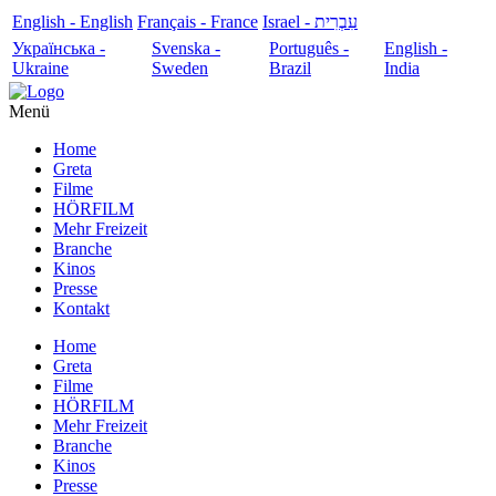
English - English
Français - France
עִבְרִית - Israel
Українська -
Svenska -
Português -
English -
Ukraine
Sweden
Brazil
India
Menü
Home
Greta
Filme
HÖRFILM
Mehr Freizeit
Branche
Kinos
Presse
Kontakt
Home
Greta
Filme
HÖRFILM
Mehr Freizeit
Branche
Kinos
Presse