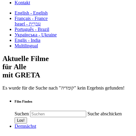
Kontakt
English - English
Français - France
עִבְרִית - Israel
Português - Brazil
Українська - Ukraine
Englis - India
Multilingual
Aktuelle Filme
für Alle
mit GRETA
Es wurde für die Suche nach "קומדיה" kein Ergebnis gefunden!
Film Finden
Suchen
Suche abschicken
Demnächst