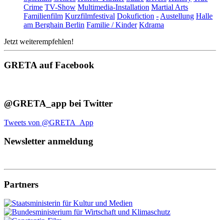
Crime
TV-Show
Multimedia-Installation
Martial Arts
Familienfilm
Kurzfilmfestival
Dokufiction
-
Austellung
Halle
am Berghain Berlin
Familie / Kinder
Kdrama
Jetzt weiterempfehlen!
GRETA auf Facebook
@GRETA_app bei Twitter
Tweets von @GRETA_App
Newsletter anmeldung
Partners