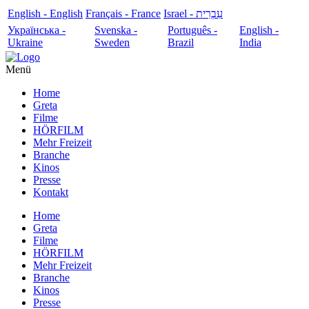
English - English
Français - France
עִבְרִית - Israel
Українська -
Svenska -
Português -
English -
Ukraine
Sweden
Brazil
India
Menü
Home
Greta
Filme
HÖRFILM
Mehr Freizeit
Branche
Kinos
Presse
Kontakt
Home
Greta
Filme
HÖRFILM
Mehr Freizeit
Branche
Kinos
Presse