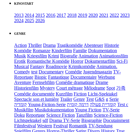
KINOSTART
2013
2014
2015
2016
2017
2018
2019
2020
2021
2022
2023
2024
2025
2026
GENRE
Action
Thriller
Drama
Tragikomödie
Abenteuer
Historie
Komödie
Romanze
Kinderfilm
Familie
Dokumentation
Musik
Kriegsfilm
Krimi
Biografie
Animation
Animationsfilm
Erotik
Romantische Komödie
Horror
Dokumentarfilm
Sci-Fi
Musical
Fantasy
Roadmovie
Krimikomödie
Animation.
Comedy
test
Documentary
Comédie
Jugendmagazin
TV-
Reportage
Biopic
Fantastique
Documentaire
Werbung
Aventure
Fernsehfilm
Comédie dramatique
Drame
Historienfilm
Mystery
Court métrage
Mélodrame
Spot
가족
Comédie documentée
Kurzfilm
Fiction
Licht-Spektakel
Spectacle son et lumière
Trailer
Genre
Test
G&S
g
Serie
קומדיה
Young-Fiction-Serie
דרמה קומית
קומדיית פעולה
Test c
Musikfilm
Musikdokumentation
Young Fiction
TV-Serie
Doku
Reportage
Science Fiction
Tanzfilm
Science-Fiction
Lichtspektakel
sdf
Drama TV-Serie
Biographie
Docutainment
Filmfestival
Western
Festival
Romantik
TV-Sendung
Spielfilm
Genres
Horror-Thriller
Satire
Divers
History
True