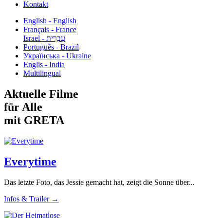
Kontakt
English - English
Français - France
עִבְרִית - Israel
Português - Brazil
Українська - Ukraine
Englis - India
Multilingual
Aktuelle Filme
für Alle
mit GRETA
Everytime
Das letzte Foto, das Jessie gemacht hat, zeigt die Sonne über...
Infos & Trailer →