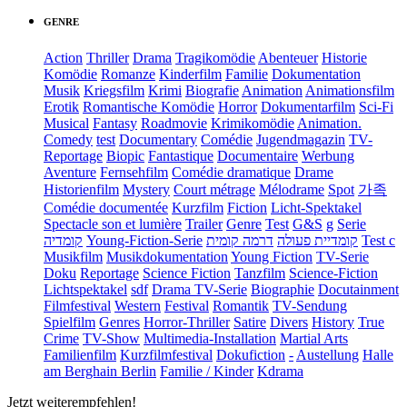
GENRE
Action
Thriller
Drama
Tragikomödie
Abenteuer
Historie
Komödie
Romanze
Kinderfilm
Familie
Dokumentation
Musik
Kriegsfilm
Krimi
Biografie
Animation
Animationsfilm
Erotik
Romantische Komödie
Horror
Dokumentarfilm
Sci-Fi
Musical
Fantasy
Roadmovie
Krimikomödie
Animation.
Comedy
test
Documentary
Comédie
Jugendmagazin
TV-
Reportage
Biopic
Fantastique
Documentaire
Werbung
Aventure
Fernsehfilm
Comédie dramatique
Drame
Historienfilm
Mystery
Court métrage
Mélodrame
Spot
가족
Comédie documentée
Kurzfilm
Fiction
Licht-Spektakel
Spectacle son et lumière
Trailer
Genre
Test
G&S
g
Serie
קומדיה
Young-Fiction-Serie
דרמה קומית
קומדיית פעולה
Test c
Musikfilm
Musikdokumentation
Young Fiction
TV-Serie
Doku
Reportage
Science Fiction
Tanzfilm
Science-Fiction
Lichtspektakel
sdf
Drama TV-Serie
Biographie
Docutainment
Filmfestival
Western
Festival
Romantik
TV-Sendung
Spielfilm
Genres
Horror-Thriller
Satire
Divers
History
True
Crime
TV-Show
Multimedia-Installation
Martial Arts
Familienfilm
Kurzfilmfestival
Dokufiction
-
Austellung
Halle
am Berghain Berlin
Familie / Kinder
Kdrama
Jetzt weiterempfehlen!