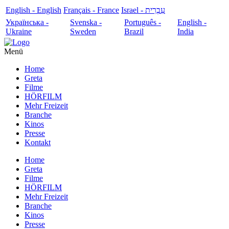
English - English
Français - France
עִבְרִית - Israel
Українська -
Svenska -
Português -
English -
Ukraine
Sweden
Brazil
India
Menü
Home
Greta
Filme
HÖRFILM
Mehr Freizeit
Branche
Kinos
Presse
Kontakt
Home
Greta
Filme
HÖRFILM
Mehr Freizeit
Branche
Kinos
Presse