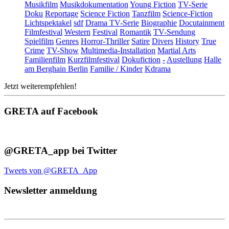
Musikfilm
Musikdokumentation
Young Fiction
TV-Serie
Doku
Reportage
Science Fiction
Tanzfilm
Science-Fiction
Lichtspektakel
sdf
Drama TV-Serie
Biographie
Docutainment
Filmfestival
Western
Festival
Romantik
TV-Sendung
Spielfilm
Genres
Horror-Thriller
Satire
Divers
History
True
Crime
TV-Show
Multimedia-Installation
Martial Arts
Familienfilm
Kurzfilmfestival
Dokufiction
-
Austellung
Halle
am Berghain Berlin
Familie / Kinder
Kdrama
Jetzt weiterempfehlen!
GRETA auf Facebook
@GRETA_app bei Twitter
Tweets von @GRETA_App
Newsletter anmeldung