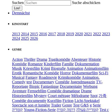
Suchen
Suche abschicken
Demnächst
KINOSTART
2013
2014
2015
2016
2017
2018
2019
2020
2021
2022
2023
2024
2025
2026
GENRE
Action
Thriller
Drama
Tragikomödie
Abenteuer
Historie
Komödie
Romanze
Kinderfilm
Familie
Dokumentation
Musik
Kriegsfilm
Krimi
Biografie
Animation
Animationsfilm
Erotik
Romantische Komödie
Horror
Dokumentarfilm
Sci-Fi
Musical
Fantasy
Roadmovie
Krimikomödie
Animation.
Comedy
test
Documentary
Comédie
Jugendmagazin
TV-
Reportage
Biopic
Fantastique
Documentaire
Werbung
Aventure
Fernsehfilm
Comédie dramatique
Drame
Historienfilm
Mystery
Court métrage
Mélodrame
Spot
가족
Comédie documentée
Kurzfilm
Fiction
Licht-Spektakel
Spectacle son et lumière
Trailer
Genre
Test
G&S
g
Serie
קומדיה
Young-Fiction-Serie
דרמה קומית
קומדיית פעולה
Test c