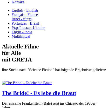
Kontakt
English - English
Français - France
עִבְרִית - Israel
Português - Brazil
Українська - Ukraine
Englis - India
Multilingual
Aktuelle Filme
für Alle
mit GRETA
Ihre Suche nach "Science Fiction" hat folgende Ergebnisse geliefert:
The Bride! - Es lebe die Braut
Der einsame Frankenstein (Bale) reist ins Chicago der 1930er-
Jahre,...