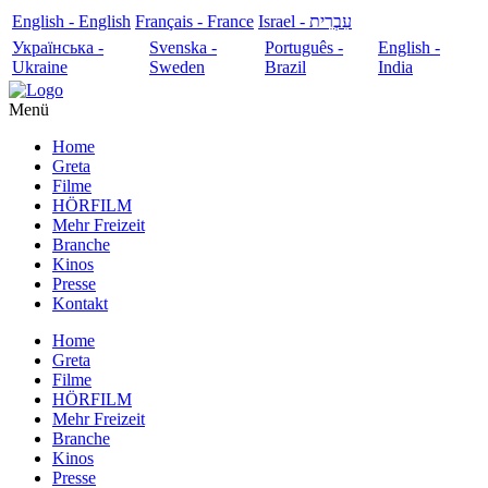
English - English
Français - France
עִבְרִית - Israel
Українська -
Svenska -
Português -
English -
Ukraine
Sweden
Brazil
India
Menü
Home
Greta
Filme
HÖRFILM
Mehr Freizeit
Branche
Kinos
Presse
Kontakt
Home
Greta
Filme
HÖRFILM
Mehr Freizeit
Branche
Kinos
Presse