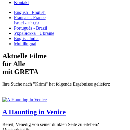
Kontakt
English - English
Français - France
עִבְרִית - Israel
Português - Brazil
Українська - Ukraine
Englis - India
Multilingual
Aktuelle Filme
für Alle
mit GRETA
Ihre Suche nach "Krimi" hat folgende Ergebnisse geliefert:
A Haunting in Venice
Bereit, Venedig von seiner dunklen Seite zu erleben?
Meisterdetektiv...