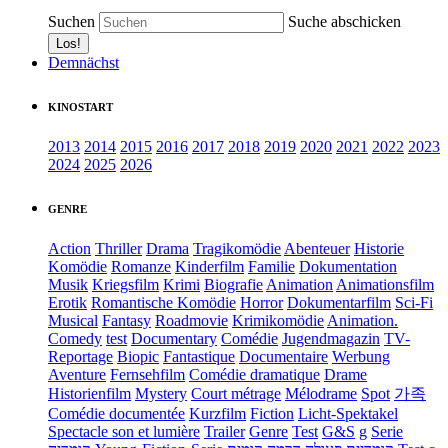
Suchen
Suche abschicken
Demnächst
KINOSTART
2013
2014
2015
2016
2017
2018
2019
2020
2021
2022
2023
2024
2025
2026
GENRE
Action
Thriller
Drama
Tragikomödie
Abenteuer
Historie
Komödie
Romanze
Kinderfilm
Familie
Dokumentation
Musik
Kriegsfilm
Krimi
Biografie
Animation
Animationsfilm
Erotik
Romantische Komödie
Horror
Dokumentarfilm
Sci-Fi
Musical
Fantasy
Roadmovie
Krimikomödie
Animation.
Comedy
test
Documentary
Comédie
Jugendmagazin
TV-
Reportage
Biopic
Fantastique
Documentaire
Werbung
Aventure
Fernsehfilm
Comédie dramatique
Drame
Historienfilm
Mystery
Court métrage
Mélodrame
Spot
가족
Comédie documentée
Kurzfilm
Fiction
Licht-Spektakel
Spectacle son et lumière
Trailer
Genre
Test
G&S
g
Serie