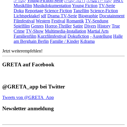
קומדיה
Young-Fiction-Serie
דרמה קומית
קומדיית פעולה
Test c
Musikfilm
Musikdokumentation
Young Fiction
TV-Serie
Doku
Reportage
Science Fiction
Tanzfilm
Science-Fiction
Lichtspektakel
sdf
Drama TV-Serie
Biographie
Docutainment
Filmfestival
Western
Festival
Romantik
TV-Sendung
Spielfilm
Genres
Horror-Thriller
Satire
Divers
History
True
Crime
TV-Show
Multimedia-Installation
Martial Arts
Familienfilm
Kurzfilmfestival
Dokufiction
-
Austellung
Halle
am Berghain Berlin
Familie / Kinder
Kdrama
Jetzt weiterempfehlen!
GRETA auf Facebook
@GRETA_app bei Twitter
Tweets von @GRETA_App
Newsletter anmeldung