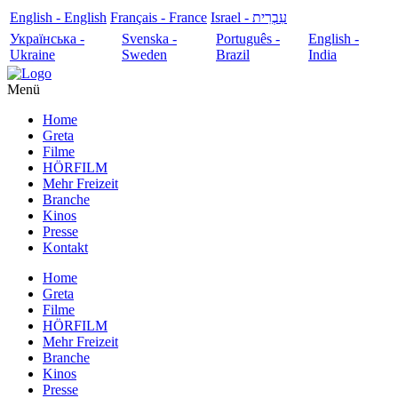
English - English
Français - France
עִבְרִית - Israel
Українська -
Svenska -
Português -
English -
Ukraine
Sweden
Brazil
India
Menü
Home
Greta
Filme
HÖRFILM
Mehr Freizeit
Branche
Kinos
Presse
Kontakt
Home
Greta
Filme
HÖRFILM
Mehr Freizeit
Branche
Kinos
Presse