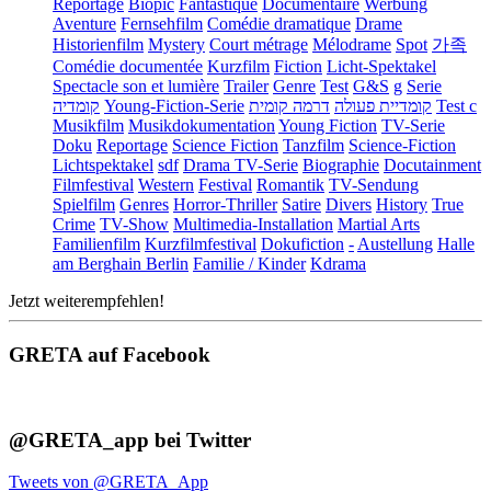
Reportage
Biopic
Fantastique
Documentaire
Werbung
Aventure
Fernsehfilm
Comédie dramatique
Drame
Historienfilm
Mystery
Court métrage
Mélodrame
Spot
가족
Comédie documentée
Kurzfilm
Fiction
Licht-Spektakel
Spectacle son et lumière
Trailer
Genre
Test
G&S
g
Serie
קומדיה
Young-Fiction-Serie
דרמה קומית
קומדיית פעולה
Test c
Musikfilm
Musikdokumentation
Young Fiction
TV-Serie
Doku
Reportage
Science Fiction
Tanzfilm
Science-Fiction
Lichtspektakel
sdf
Drama TV-Serie
Biographie
Docutainment
Filmfestival
Western
Festival
Romantik
TV-Sendung
Spielfilm
Genres
Horror-Thriller
Satire
Divers
History
True
Crime
TV-Show
Multimedia-Installation
Martial Arts
Familienfilm
Kurzfilmfestival
Dokufiction
-
Austellung
Halle
am Berghain Berlin
Familie / Kinder
Kdrama
Jetzt weiterempfehlen!
GRETA auf Facebook
@GRETA_app bei Twitter
Tweets von @GRETA_App