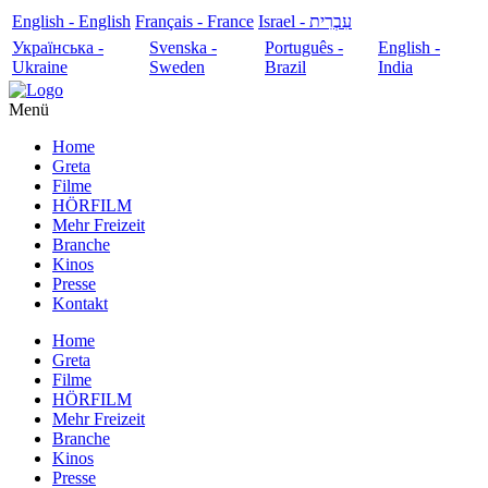
English - English
Français - France
עִבְרִית - Israel
Українська -
Svenska -
Português -
English -
Ukraine
Sweden
Brazil
India
Menü
Home
Greta
Filme
HÖRFILM
Mehr Freizeit
Branche
Kinos
Presse
Kontakt
Home
Greta
Filme
HÖRFILM
Mehr Freizeit
Branche
Kinos
Presse