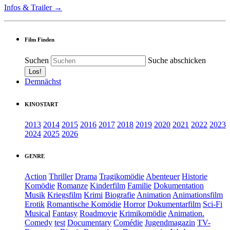
Infos & Trailer →
Film Finden
Suchen
Suche abschicken
Demnächst
KINOSTART
2013
2014
2015
2016
2017
2018
2019
2020
2021
2022
2023
2024
2025
2026
GENRE
Action
Thriller
Drama
Tragikomödie
Abenteuer
Historie
Komödie
Romanze
Kinderfilm
Familie
Dokumentation
Musik
Kriegsfilm
Krimi
Biografie
Animation
Animationsfilm
Erotik
Romantische Komödie
Horror
Dokumentarfilm
Sci-Fi
Musical
Fantasy
Roadmovie
Krimikomödie
Animation.
Comedy
test
Documentary
Comédie
Jugendmagazin
TV-