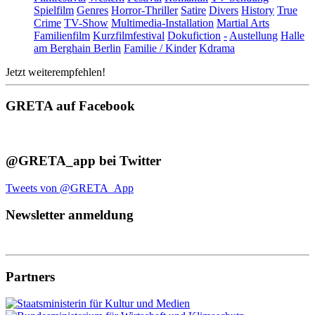
Spielfilm
Genres
Horror-Thriller
Satire
Divers
History
True
Crime
TV-Show
Multimedia-Installation
Martial Arts
Familienfilm
Kurzfilmfestival
Dokufiction
-
Austellung
Halle
am Berghain Berlin
Familie / Kinder
Kdrama
Jetzt weiterempfehlen!
GRETA auf Facebook
@GRETA_app bei Twitter
Tweets von @GRETA_App
Newsletter anmeldung
Partners