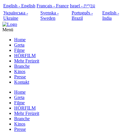
English - English
Français - France
עִבְרִית - Israel
Українська -
Svenska -
Português -
English -
Ukraine
Sweden
Brazil
India
Menü
Home
Greta
Filme
HÖRFILM
Mehr Freizeit
Branche
Kinos
Presse
Kontakt
Home
Greta
Filme
HÖRFILM
Mehr Freizeit
Branche
Kinos
Presse