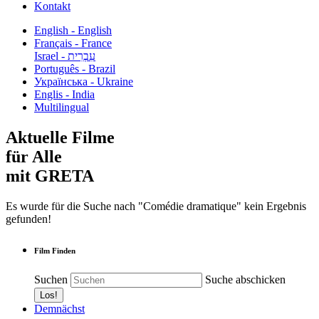
Kontakt
English - English
Français - France
עִבְרִית - Israel
Português - Brazil
Українська - Ukraine
Englis - India
Multilingual
Aktuelle Filme
für Alle
mit GRETA
Es wurde für die Suche nach "Comédie dramatique" kein Ergebnis
gefunden!
Film Finden
Suchen
Suche abschicken
Demnächst