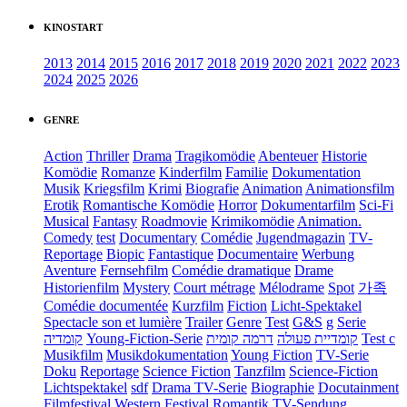
KINOSTART
2013
2014
2015
2016
2017
2018
2019
2020
2021
2022
2023
2024
2025
2026
GENRE
Action
Thriller
Drama
Tragikomödie
Abenteuer
Historie
Komödie
Romanze
Kinderfilm
Familie
Dokumentation
Musik
Kriegsfilm
Krimi
Biografie
Animation
Animationsfilm
Erotik
Romantische Komödie
Horror
Dokumentarfilm
Sci-Fi
Musical
Fantasy
Roadmovie
Krimikomödie
Animation.
Comedy
test
Documentary
Comédie
Jugendmagazin
TV-
Reportage
Biopic
Fantastique
Documentaire
Werbung
Aventure
Fernsehfilm
Comédie dramatique
Drame
Historienfilm
Mystery
Court métrage
Mélodrame
Spot
가족
Comédie documentée
Kurzfilm
Fiction
Licht-Spektakel
Spectacle son et lumière
Trailer
Genre
Test
G&S
g
Serie
קומדיה
Young-Fiction-Serie
דרמה קומית
קומדיית פעולה
Test c
Musikfilm
Musikdokumentation
Young Fiction
TV-Serie
Doku
Reportage
Science Fiction
Tanzfilm
Science-Fiction
Lichtspektakel
sdf
Drama TV-Serie
Biographie
Docutainment
Filmfestival
Western
Festival
Romantik
TV-Sendung