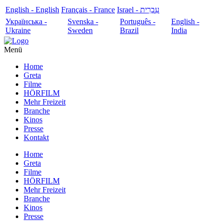
English - English
Français - France
עִבְרִית - Israel
Українська -
Svenska -
Português -
English -
Ukraine
Sweden
Brazil
India
Menü
Home
Greta
Filme
HÖRFILM
Mehr Freizeit
Branche
Kinos
Presse
Kontakt
Home
Greta
Filme
HÖRFILM
Mehr Freizeit
Branche
Kinos
Presse