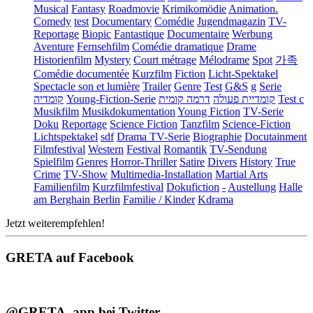
Musical
Fantasy
Roadmovie
Krimikomödie
Animation.
Comedy
test
Documentary
Comédie
Jugendmagazin
TV-
Reportage
Biopic
Fantastique
Documentaire
Werbung
Aventure
Fernsehfilm
Comédie dramatique
Drame
Historienfilm
Mystery
Court métrage
Mélodrame
Spot
가족
Comédie documentée
Kurzfilm
Fiction
Licht-Spektakel
Spectacle son et lumière
Trailer
Genre
Test
G&S
g
Serie
קומדיה
Young-Fiction-Serie
דרמה קומית
קומדיית פעולה
Test c
Musikfilm
Musikdokumentation
Young Fiction
TV-Serie
Doku
Reportage
Science Fiction
Tanzfilm
Science-Fiction
Lichtspektakel
sdf
Drama TV-Serie
Biographie
Docutainment
Filmfestival
Western
Festival
Romantik
TV-Sendung
Spielfilm
Genres
Horror-Thriller
Satire
Divers
History
True
Crime
TV-Show
Multimedia-Installation
Martial Arts
Familienfilm
Kurzfilmfestival
Dokufiction
-
Austellung
Halle
am Berghain Berlin
Familie / Kinder
Kdrama
Jetzt weiterempfehlen!
GRETA auf Facebook
@GRETA_app bei Twitter