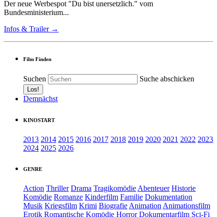
Der neue Werbespot "Du bist unersetzlich." vom
Bundesministerium...
Infos & Trailer →
Film Finden
Suchen
Suche abschicken
Demnächst
KINOSTART
2013
2014
2015
2016
2017
2018
2019
2020
2021
2022
2023
2024
2025
2026
GENRE
Action
Thriller
Drama
Tragikomödie
Abenteuer
Historie
Komödie
Romanze
Kinderfilm
Familie
Dokumentation
Musik
Kriegsfilm
Krimi
Biografie
Animation
Animationsfilm
Erotik
Romantische Komödie
Horror
Dokumentarfilm
Sci-Fi