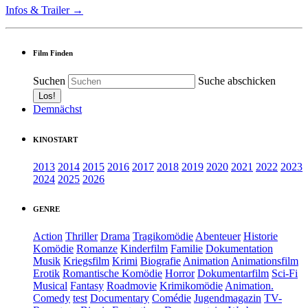
Infos & Trailer →
Film Finden
Suchen
Suche abschicken
Demnächst
KINOSTART
2013
2014
2015
2016
2017
2018
2019
2020
2021
2022
2023
2024
2025
2026
GENRE
Action
Thriller
Drama
Tragikomödie
Abenteuer
Historie
Komödie
Romanze
Kinderfilm
Familie
Dokumentation
Musik
Kriegsfilm
Krimi
Biografie
Animation
Animationsfilm
Erotik
Romantische Komödie
Horror
Dokumentarfilm
Sci-Fi
Musical
Fantasy
Roadmovie
Krimikomödie
Animation.
Comedy
test
Documentary
Comédie
Jugendmagazin
TV-