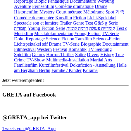
Reportage
Biopic
Fantastique
Documentaire
Werbung
Aventure
Fernsehfilm
Comédie dramatique
Drame
Historienfilm
Mystery
Court métrage
Mélodrame
Spot
가족
Comédie documentée
Kurzfilm
Fiction
Licht-Spektakel
Spectacle son et lumière
Trailer
Genre
Test
G&S
g
Serie
קומדיה
Young-Fiction-Serie
דרמה קומית
קומדיית פעולה
Test c
Musikfilm
Musikdokumentation
Young Fiction
TV-Serie
Doku
Reportage
Science Fiction
Tanzfilm
Science-Fiction
Lichtspektakel
sdf
Drama TV-Serie
Biographie
Docutainment
Filmfestival
Western
Festival
Romantik
TV-Sendung
Spielfilm
Genres
Horror-Thriller
Satire
Divers
History
True
Crime
TV-Show
Multimedia-Installation
Martial Arts
Familienfilm
Kurzfilmfestival
Dokufiction
-
Austellung
Halle
am Berghain Berlin
Familie / Kinder
Kdrama
Jetzt weiterempfehlen!
GRETA auf Facebook
@GRETA_app bei Twitter
Tweets von @GRETA_App