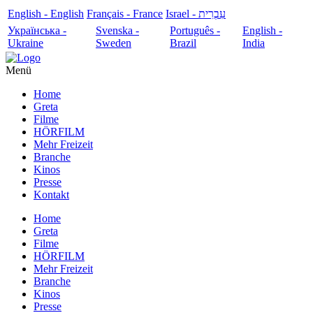
English - English
Français - France
עִבְרִית - Israel
Українська -
Svenska -
Português -
English -
Ukraine
Sweden
Brazil
India
Menü
Home
Greta
Filme
HÖRFILM
Mehr Freizeit
Branche
Kinos
Presse
Kontakt
Home
Greta
Filme
HÖRFILM
Mehr Freizeit
Branche
Kinos
Presse