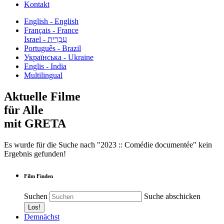
Kontakt
English - English
Français - France
עִבְרִית - Israel
Português - Brazil
Українська - Ukraine
Englis - India
Multilingual
Aktuelle Filme
für Alle
mit GRETA
Es wurde für die Suche nach "2023 :: Comédie documentée" kein
Ergebnis gefunden!
Film Finden
Suchen
Suche abschicken
Demnächst