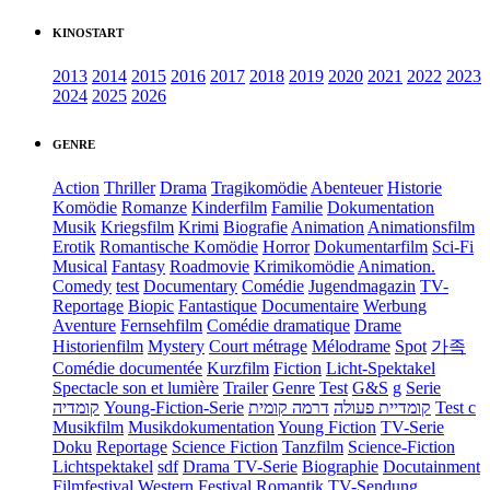
KINOSTART
2013
2014
2015
2016
2017
2018
2019
2020
2021
2022
2023
2024
2025
2026
GENRE
Action
Thriller
Drama
Tragikomödie
Abenteuer
Historie
Komödie
Romanze
Kinderfilm
Familie
Dokumentation
Musik
Kriegsfilm
Krimi
Biografie
Animation
Animationsfilm
Erotik
Romantische Komödie
Horror
Dokumentarfilm
Sci-Fi
Musical
Fantasy
Roadmovie
Krimikomödie
Animation.
Comedy
test
Documentary
Comédie
Jugendmagazin
TV-
Reportage
Biopic
Fantastique
Documentaire
Werbung
Aventure
Fernsehfilm
Comédie dramatique
Drame
Historienfilm
Mystery
Court métrage
Mélodrame
Spot
가족
Comédie documentée
Kurzfilm
Fiction
Licht-Spektakel
Spectacle son et lumière
Trailer
Genre
Test
G&S
g
Serie
קומדיה
Young-Fiction-Serie
דרמה קומית
קומדיית פעולה
Test c
Musikfilm
Musikdokumentation
Young Fiction
TV-Serie
Doku
Reportage
Science Fiction
Tanzfilm
Science-Fiction
Lichtspektakel
sdf
Drama TV-Serie
Biographie
Docutainment
Filmfestival
Western
Festival
Romantik
TV-Sendung