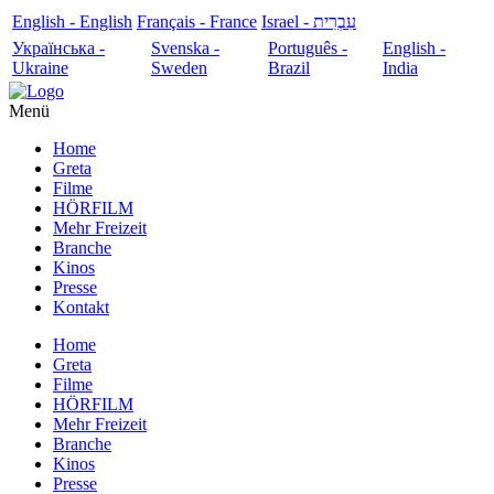
English - English
Français - France
עִבְרִית - Israel
Українська -
Svenska -
Português -
English -
Ukraine
Sweden
Brazil
India
Menü
Home
Greta
Filme
HÖRFILM
Mehr Freizeit
Branche
Kinos
Presse
Kontakt
Home
Greta
Filme
HÖRFILM
Mehr Freizeit
Branche
Kinos
Presse