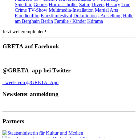
Spielfilm
Genres
Horror-Thriller
Satire
Divers
History
True
Crime
TV-Show
Multimedia-Installation
Martial Arts
Familienfilm
Kurzfilmfestival
Dokufiction
-
Austellung
Halle
am Berghain Berlin
Familie / Kinder
Kdrama
Jetzt weiterempfehlen!
GRETA auf Facebook
@GRETA_app bei Twitter
Tweets von @GRETA_App
Newsletter anmeldung
Partners