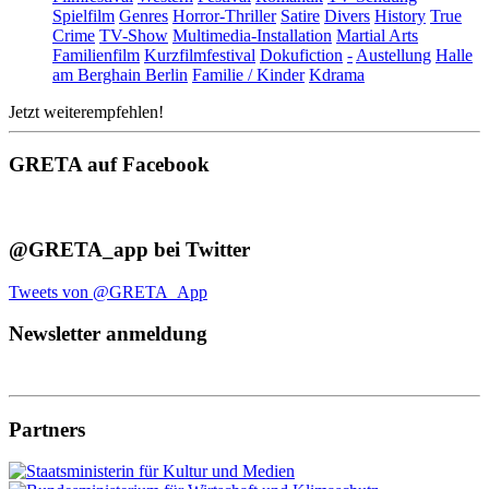
Spielfilm
Genres
Horror-Thriller
Satire
Divers
History
True
Crime
TV-Show
Multimedia-Installation
Martial Arts
Familienfilm
Kurzfilmfestival
Dokufiction
-
Austellung
Halle
am Berghain Berlin
Familie / Kinder
Kdrama
Jetzt weiterempfehlen!
GRETA auf Facebook
@GRETA_app bei Twitter
Tweets von @GRETA_App
Newsletter anmeldung
Partners