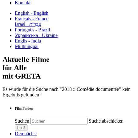
Kontakt
English - English
Français - France
עִבְרִית - Israel
Português - Brazil
Українська - Ukraine
Englis - India
Multilingual
Aktuelle Filme
für Alle
mit GRETA
Es wurde für die Suche nach "2018 :: Comédie documentée" kein
Ergebnis gefunden!
Film Finden
Suchen
Suche abschicken
Demnächst