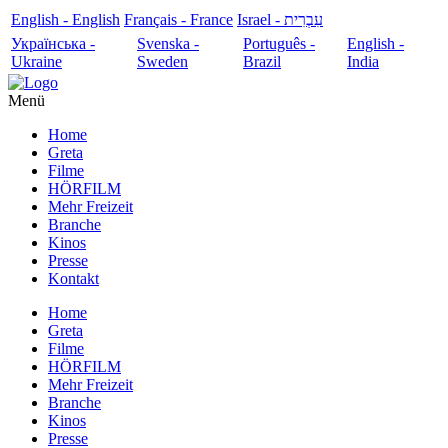
English - English
Français - France
עִבְרִית - Israel
Українська -
Svenska -
Português -
English -
Ukraine
Sweden
Brazil
India
Menü
Home
Greta
Filme
HÖRFILM
Mehr Freizeit
Branche
Kinos
Presse
Kontakt
Home
Greta
Filme
HÖRFILM
Mehr Freizeit
Branche
Kinos
Presse