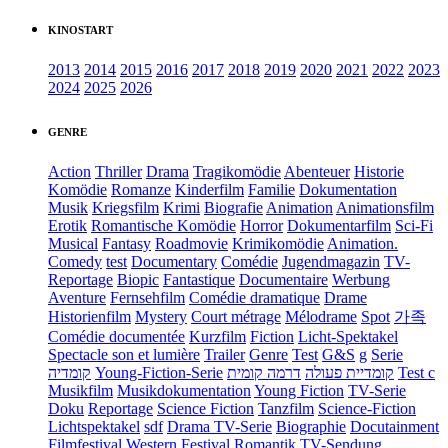
KINOSTART
2013
2014
2015
2016
2017
2018
2019
2020
2021
2022
2023
2024
2025
2026
GENRE
Action
Thriller
Drama
Tragikomödie
Abenteuer
Historie
Komödie
Romanze
Kinderfilm
Familie
Dokumentation
Musik
Kriegsfilm
Krimi
Biografie
Animation
Animationsfilm
Erotik
Romantische Komödie
Horror
Dokumentarfilm
Sci-Fi
Musical
Fantasy
Roadmovie
Krimikomödie
Animation.
Comedy
test
Documentary
Comédie
Jugendmagazin
TV-
Reportage
Biopic
Fantastique
Documentaire
Werbung
Aventure
Fernsehfilm
Comédie dramatique
Drame
Historienfilm
Mystery
Court métrage
Mélodrame
Spot
가족
Comédie documentée
Kurzfilm
Fiction
Licht-Spektakel
Spectacle son et lumière
Trailer
Genre
Test
G&S
g
Serie
קומדיה
Young-Fiction-Serie
דרמה קומית
קומדיית פעולה
Test c
Musikfilm
Musikdokumentation
Young Fiction
TV-Serie
Doku
Reportage
Science Fiction
Tanzfilm
Science-Fiction
Lichtspektakel
sdf
Drama TV-Serie
Biographie
Docutainment
Filmfestival
Western
Festival
Romantik
TV-Sendung