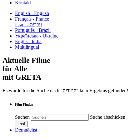
Kontakt
English - English
Français - France
עִבְרִית - Israel
Português - Brazil
Українська - Ukraine
Englis - India
Multilingual
Aktuelle Filme
für Alle
mit GRETA
Es wurde für die Suche nach "קומדיה" kein Ergebnis gefunden!
Film Finden
Suchen
Suche abschicken
Demnächst