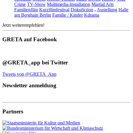
Crime
TV-Show
Multimedia-Installation
Martial Arts
Familienfilm
Kurzfilmfestival
Dokufiction
-
Austellung
Halle
am Berghain Berlin
Familie / Kinder
Kdrama
Jetzt weiterempfehlen!
GRETA auf Facebook
@GRETA_app bei Twitter
Tweets von @GRETA_App
Newsletter anmeldung
Partners