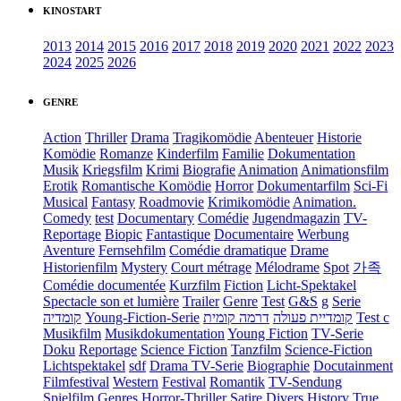
KINOSTART
2013
2014
2015
2016
2017
2018
2019
2020
2021
2022
2023
2024
2025
2026
GENRE
Action
Thriller
Drama
Tragikomödie
Abenteuer
Historie
Komödie
Romanze
Kinderfilm
Familie
Dokumentation
Musik
Kriegsfilm
Krimi
Biografie
Animation
Animationsfilm
Erotik
Romantische Komödie
Horror
Dokumentarfilm
Sci-Fi
Musical
Fantasy
Roadmovie
Krimikomödie
Animation.
Comedy
test
Documentary
Comédie
Jugendmagazin
TV-
Reportage
Biopic
Fantastique
Documentaire
Werbung
Aventure
Fernsehfilm
Comédie dramatique
Drame
Historienfilm
Mystery
Court métrage
Mélodrame
Spot
가족
Comédie documentée
Kurzfilm
Fiction
Licht-Spektakel
Spectacle son et lumière
Trailer
Genre
Test
G&S
g
Serie
קומדיה
Young-Fiction-Serie
דרמה קומית
קומדיית פעולה
Test c
Musikfilm
Musikdokumentation
Young Fiction
TV-Serie
Doku
Reportage
Science Fiction
Tanzfilm
Science-Fiction
Lichtspektakel
sdf
Drama TV-Serie
Biographie
Docutainment
Filmfestival
Western
Festival
Romantik
TV-Sendung
Spielfilm
Genres
Horror-Thriller
Satire
Divers
History
True