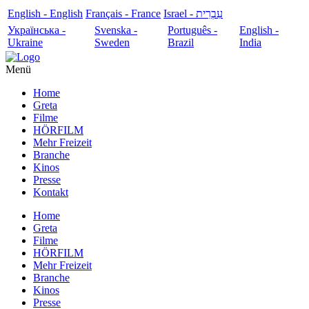
English - English
Français - France
עִבְרִית - Israel
Українська -
Svenska -
Português -
English -
Ukraine
Sweden
Brazil
India
Menü
Home
Greta
Filme
HÖRFILM
Mehr Freizeit
Branche
Kinos
Presse
Kontakt
Home
Greta
Filme
HÖRFILM
Mehr Freizeit
Branche
Kinos
Presse