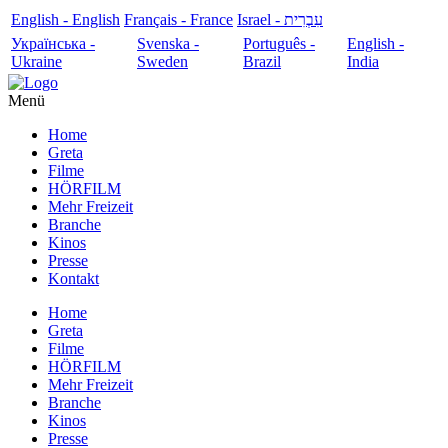
English - English
Français - France
עִבְרִית - Israel
Українська -
Svenska -
Português -
English -
Ukraine
Sweden
Brazil
India
Menü
Home
Greta
Filme
HÖRFILM
Mehr Freizeit
Branche
Kinos
Presse
Kontakt
Home
Greta
Filme
HÖRFILM
Mehr Freizeit
Branche
Kinos
Presse