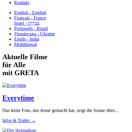
Kontakt
English - English
Français - France
עִבְרִית - Israel
Português - Brazil
Українська - Ukraine
Englis - India
Multilingual
Aktuelle Filme
für Alle
mit GRETA
Everytime
Das letzte Foto, das Jessie gemacht hat, zeigt die Sonne über...
Infos & Trailer →