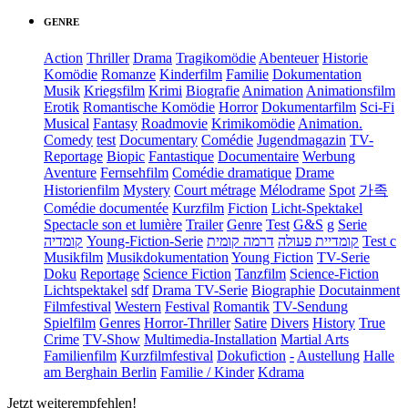
GENRE
Action
Thriller
Drama
Tragikomödie
Abenteuer
Historie
Komödie
Romanze
Kinderfilm
Familie
Dokumentation
Musik
Kriegsfilm
Krimi
Biografie
Animation
Animationsfilm
Erotik
Romantische Komödie
Horror
Dokumentarfilm
Sci-Fi
Musical
Fantasy
Roadmovie
Krimikomödie
Animation.
Comedy
test
Documentary
Comédie
Jugendmagazin
TV-
Reportage
Biopic
Fantastique
Documentaire
Werbung
Aventure
Fernsehfilm
Comédie dramatique
Drame
Historienfilm
Mystery
Court métrage
Mélodrame
Spot
가족
Comédie documentée
Kurzfilm
Fiction
Licht-Spektakel
Spectacle son et lumière
Trailer
Genre
Test
G&S
g
Serie
קומדיה
Young-Fiction-Serie
דרמה קומית
קומדיית פעולה
Test c
Musikfilm
Musikdokumentation
Young Fiction
TV-Serie
Doku
Reportage
Science Fiction
Tanzfilm
Science-Fiction
Lichtspektakel
sdf
Drama TV-Serie
Biographie
Docutainment
Filmfestival
Western
Festival
Romantik
TV-Sendung
Spielfilm
Genres
Horror-Thriller
Satire
Divers
History
True
Crime
TV-Show
Multimedia-Installation
Martial Arts
Familienfilm
Kurzfilmfestival
Dokufiction
-
Austellung
Halle
am Berghain Berlin
Familie / Kinder
Kdrama
Jetzt weiterempfehlen!