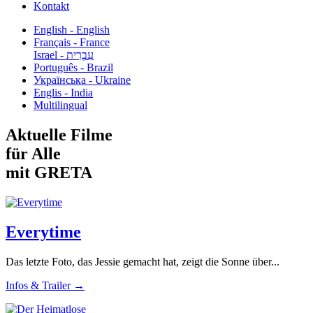
Kontakt
English - English
Français - France
עִבְרִית - Israel
Português - Brazil
Українська - Ukraine
Englis - India
Multilingual
Aktuelle Filme
für Alle
mit GRETA
Everytime
Das letzte Foto, das Jessie gemacht hat, zeigt die Sonne über...
Infos & Trailer →