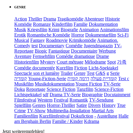
GENRE
Action
Thriller
Drama
Tragikomödie
Abenteuer
Historie
Komödie
Romanze
Kinderfilm
Familie
Dokumentation
Musik
Kriegsfilm
Krimi
Biografie
Animation
Animationsfilm
Erotik
Romantische Komödie
Horror
Dokumentarfilm
Sci-Fi
Musical
Fantasy
Roadmovie
Krimikomödie
Animation.
Comedy
test
Documentary
Comédie
Jugendmagazin
TV-
Reportage
Biopic
Fantastique
Documentaire
Werbung
Aventure
Fernsehfilm
Comédie dramatique
Drame
Historienfilm
Mystery
Court métrage
Mélodrame
Spot
가족
Comédie documentée
Kurzfilm
Fiction
Licht-Spektakel
Spectacle son et lumière
Trailer
Genre
Test
G&S
g
Serie
קומדיה
Young-Fiction-Serie
דרמה קומית
קומדיית פעולה
Test c
Musikfilm
Musikdokumentation
Young Fiction
TV-Serie
Doku
Reportage
Science Fiction
Tanzfilm
Science-Fiction
Lichtspektakel
sdf
Drama TV-Serie
Biographie
Docutainment
Filmfestival
Western
Festival
Romantik
TV-Sendung
Spielfilm
Genres
Horror-Thriller
Satire
Divers
History
True
Crime
TV-Show
Multimedia-Installation
Martial Arts
Familienfilm
Kurzfilmfestival
Dokufiction
-
Austellung
Halle
am Berghain Berlin
Familie / Kinder
Kdrama
Jetzt weiterempfehlen!