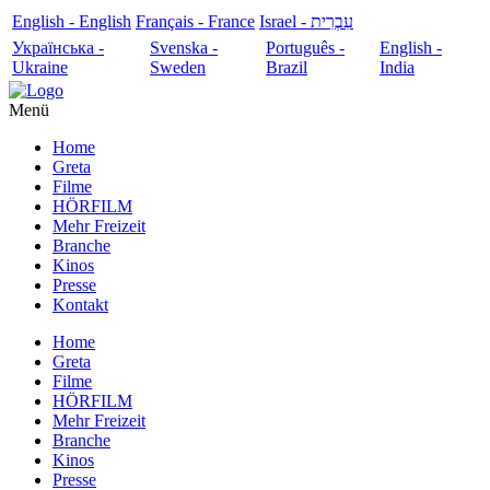
English - English
Français - France
עִבְרִית - Israel
Українська -
Svenska -
Português -
English -
Ukraine
Sweden
Brazil
India
Menü
Home
Greta
Filme
HÖRFILM
Mehr Freizeit
Branche
Kinos
Presse
Kontakt
Home
Greta
Filme
HÖRFILM
Mehr Freizeit
Branche
Kinos
Presse