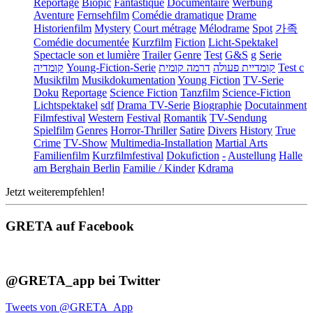
Reportage
Biopic
Fantastique
Documentaire
Werbung
Aventure
Fernsehfilm
Comédie dramatique
Drame
Historienfilm
Mystery
Court métrage
Mélodrame
Spot
가족
Comédie documentée
Kurzfilm
Fiction
Licht-Spektakel
Spectacle son et lumière
Trailer
Genre
Test
G&S
g
Serie
קומדיה
Young-Fiction-Serie
דרמה קומית
קומדיית פעולה
Test c
Musikfilm
Musikdokumentation
Young Fiction
TV-Serie
Doku
Reportage
Science Fiction
Tanzfilm
Science-Fiction
Lichtspektakel
sdf
Drama TV-Serie
Biographie
Docutainment
Filmfestival
Western
Festival
Romantik
TV-Sendung
Spielfilm
Genres
Horror-Thriller
Satire
Divers
History
True
Crime
TV-Show
Multimedia-Installation
Martial Arts
Familienfilm
Kurzfilmfestival
Dokufiction
-
Austellung
Halle
am Berghain Berlin
Familie / Kinder
Kdrama
Jetzt weiterempfehlen!
GRETA auf Facebook
@GRETA_app bei Twitter
Tweets von @GRETA_App