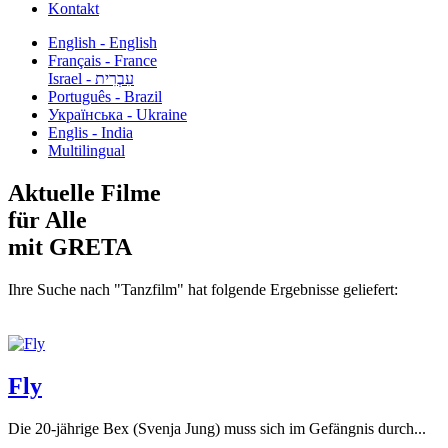
Kontakt
English - English
Français - France
עִבְרִית - Israel
Português - Brazil
Українська - Ukraine
Englis - India
Multilingual
Aktuelle Filme
für Alle
mit GRETA
Ihre Suche nach "Tanzfilm" hat folgende Ergebnisse geliefert:
Fly
Die 20-jährige Bex (Svenja Jung) muss sich im Gefängnis durch...