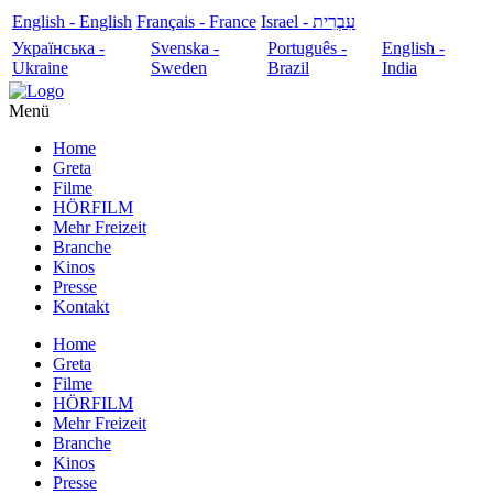
English - English
Français - France
עִבְרִית - Israel
Українська -
Svenska -
Português -
English -
Ukraine
Sweden
Brazil
India
Menü
Home
Greta
Filme
HÖRFILM
Mehr Freizeit
Branche
Kinos
Presse
Kontakt
Home
Greta
Filme
HÖRFILM
Mehr Freizeit
Branche
Kinos
Presse