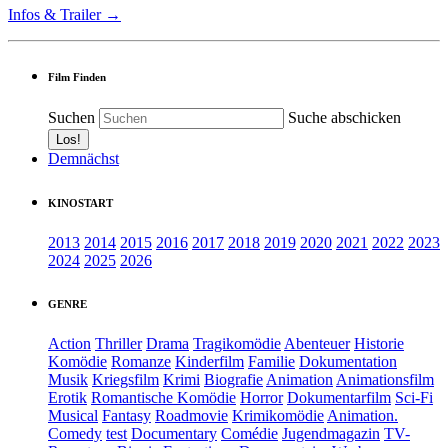
Infos & Trailer →
Film Finden
Suchen
Suche abschicken
Demnächst
KINOSTART
2013
2014
2015
2016
2017
2018
2019
2020
2021
2022
2023
2024
2025
2026
GENRE
Action
Thriller
Drama
Tragikomödie
Abenteuer
Historie
Komödie
Romanze
Kinderfilm
Familie
Dokumentation
Musik
Kriegsfilm
Krimi
Biografie
Animation
Animationsfilm
Erotik
Romantische Komödie
Horror
Dokumentarfilm
Sci-Fi
Musical
Fantasy
Roadmovie
Krimikomödie
Animation.
Comedy
test
Documentary
Comédie
Jugendmagazin
TV-