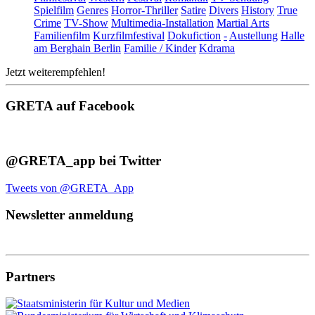
Spielfilm
Genres
Horror-Thriller
Satire
Divers
History
True
Crime
TV-Show
Multimedia-Installation
Martial Arts
Familienfilm
Kurzfilmfestival
Dokufiction
-
Austellung
Halle
am Berghain Berlin
Familie / Kinder
Kdrama
Jetzt weiterempfehlen!
GRETA auf Facebook
@GRETA_app bei Twitter
Tweets von @GRETA_App
Newsletter anmeldung
Partners