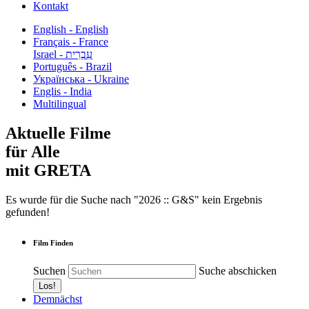
Kontakt
English - English
Français - France
עִבְרִית - Israel
Português - Brazil
Українська - Ukraine
Englis - India
Multilingual
Aktuelle Filme
für Alle
mit GRETA
Es wurde für die Suche nach "2026 :: G&S" kein Ergebnis
gefunden!
Film Finden
Suchen
Suche abschicken
Demnächst