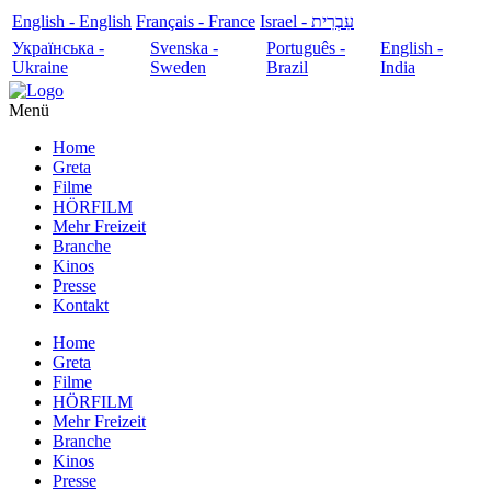
English - English
Français - France
עִבְרִית - Israel
Українська -
Svenska -
Português -
English -
Ukraine
Sweden
Brazil
India
Menü
Home
Greta
Filme
HÖRFILM
Mehr Freizeit
Branche
Kinos
Presse
Kontakt
Home
Greta
Filme
HÖRFILM
Mehr Freizeit
Branche
Kinos
Presse