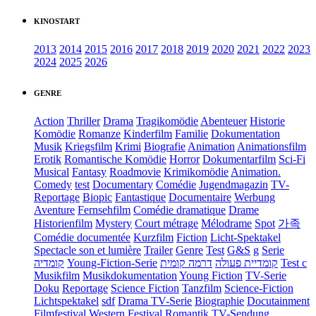
KINOSTART
2013
2014
2015
2016
2017
2018
2019
2020
2021
2022
2023
2024
2025
2026
GENRE
Action
Thriller
Drama
Tragikomödie
Abenteuer
Historie
Komödie
Romanze
Kinderfilm
Familie
Dokumentation
Musik
Kriegsfilm
Krimi
Biografie
Animation
Animationsfilm
Erotik
Romantische Komödie
Horror
Dokumentarfilm
Sci-Fi
Musical
Fantasy
Roadmovie
Krimikomödie
Animation.
Comedy
test
Documentary
Comédie
Jugendmagazin
TV-
Reportage
Biopic
Fantastique
Documentaire
Werbung
Aventure
Fernsehfilm
Comédie dramatique
Drame
Historienfilm
Mystery
Court métrage
Mélodrame
Spot
가족
Comédie documentée
Kurzfilm
Fiction
Licht-Spektakel
Spectacle son et lumière
Trailer
Genre
Test
G&S
g
Serie
קומדיה
Young-Fiction-Serie
דרמה קומית
קומדיית פעולה
Test c
Musikfilm
Musikdokumentation
Young Fiction
TV-Serie
Doku
Reportage
Science Fiction
Tanzfilm
Science-Fiction
Lichtspektakel
sdf
Drama TV-Serie
Biographie
Docutainment
Filmfestival
Western
Festival
Romantik
TV-Sendung