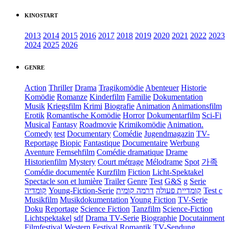
KINOSTART
2013
2014
2015
2016
2017
2018
2019
2020
2021
2022
2023
2024
2025
2026
GENRE
Action
Thriller
Drama
Tragikomödie
Abenteuer
Historie
Komödie
Romanze
Kinderfilm
Familie
Dokumentation
Musik
Kriegsfilm
Krimi
Biografie
Animation
Animationsfilm
Erotik
Romantische Komödie
Horror
Dokumentarfilm
Sci-Fi
Musical
Fantasy
Roadmovie
Krimikomödie
Animation.
Comedy
test
Documentary
Comédie
Jugendmagazin
TV-
Reportage
Biopic
Fantastique
Documentaire
Werbung
Aventure
Fernsehfilm
Comédie dramatique
Drame
Historienfilm
Mystery
Court métrage
Mélodrame
Spot
가족
Comédie documentée
Kurzfilm
Fiction
Licht-Spektakel
Spectacle son et lumière
Trailer
Genre
Test
G&S
g
Serie
קומדיה
Young-Fiction-Serie
דרמה קומית
קומדיית פעולה
Test c
Musikfilm
Musikdokumentation
Young Fiction
TV-Serie
Doku
Reportage
Science Fiction
Tanzfilm
Science-Fiction
Lichtspektakel
sdf
Drama TV-Serie
Biographie
Docutainment
Filmfestival
Western
Festival
Romantik
TV-Sendung