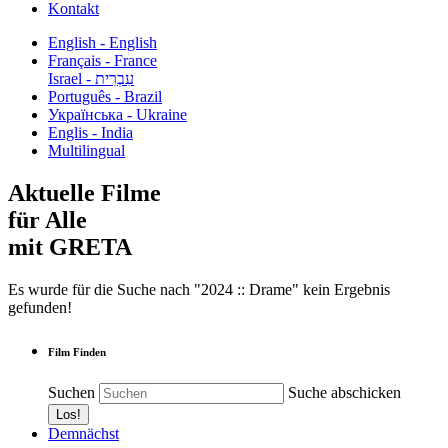
Kontakt
English - English
Français - France
עִבְרִית - Israel
Português - Brazil
Українська - Ukraine
Englis - India
Multilingual
Aktuelle Filme
für Alle
mit GRETA
Es wurde für die Suche nach "2024 :: Drame" kein Ergebnis
gefunden!
Film Finden
Suchen
Suche abschicken
Demnächst