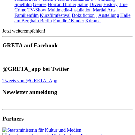
Spielfilm
Genres
Horror-Thriller
Satire
Divers
History
True
Crime
TV-Show
Multimedia-Installation
Martial Arts
Familienfilm
Kurzfilmfestival
Dokufiction
-
Austellung
Halle
am Berghain Berlin
Familie / Kinder
Kdrama
Jetzt weiterempfehlen!
GRETA auf Facebook
@GRETA_app bei Twitter
Tweets von @GRETA_App
Newsletter anmeldung
Partners