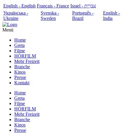
English - English
Français - France
עִבְרִית - Israel
Українська -
Svenska -
Português -
English -
Ukraine
Sweden
Brazil
India
Menü
Home
Greta
Filme
HÖRFILM
Mehr Freizeit
Branche
Kinos
Presse
Kontakt
Home
Greta
Filme
HÖRFILM
Mehr Freizeit
Branche
Kinos
Presse