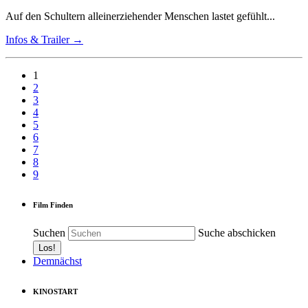
Auf den Schultern alleinerziehender Menschen lastet gefühlt...
Infos & Trailer →
1
2
3
4
5
6
7
8
9
Film Finden
Suchen
Suche abschicken
Demnächst
KINOSTART