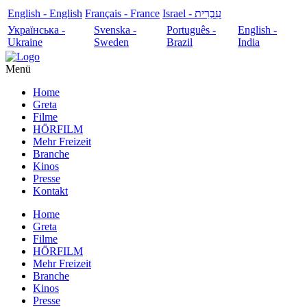
English - English
Français - France
עִבְרִית - Israel
Українська -
Svenska -
Português -
English -
Ukraine
Sweden
Brazil
India
Menü
Home
Greta
Filme
HÖRFILM
Mehr Freizeit
Branche
Kinos
Presse
Kontakt
Home
Greta
Filme
HÖRFILM
Mehr Freizeit
Branche
Kinos
Presse