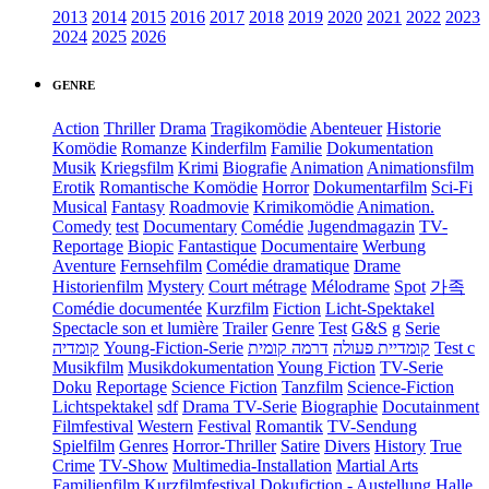
2013
2014
2015
2016
2017
2018
2019
2020
2021
2022
2023
2024
2025
2026
GENRE
Action
Thriller
Drama
Tragikomödie
Abenteuer
Historie
Komödie
Romanze
Kinderfilm
Familie
Dokumentation
Musik
Kriegsfilm
Krimi
Biografie
Animation
Animationsfilm
Erotik
Romantische Komödie
Horror
Dokumentarfilm
Sci-Fi
Musical
Fantasy
Roadmovie
Krimikomödie
Animation.
Comedy
test
Documentary
Comédie
Jugendmagazin
TV-
Reportage
Biopic
Fantastique
Documentaire
Werbung
Aventure
Fernsehfilm
Comédie dramatique
Drame
Historienfilm
Mystery
Court métrage
Mélodrame
Spot
가족
Comédie documentée
Kurzfilm
Fiction
Licht-Spektakel
Spectacle son et lumière
Trailer
Genre
Test
G&S
g
Serie
קומדיה
Young-Fiction-Serie
דרמה קומית
קומדיית פעולה
Test c
Musikfilm
Musikdokumentation
Young Fiction
TV-Serie
Doku
Reportage
Science Fiction
Tanzfilm
Science-Fiction
Lichtspektakel
sdf
Drama TV-Serie
Biographie
Docutainment
Filmfestival
Western
Festival
Romantik
TV-Sendung
Spielfilm
Genres
Horror-Thriller
Satire
Divers
History
True
Crime
TV-Show
Multimedia-Installation
Martial Arts
Familienfilm
Kurzfilmfestival
Dokufiction
-
Austellung
Halle