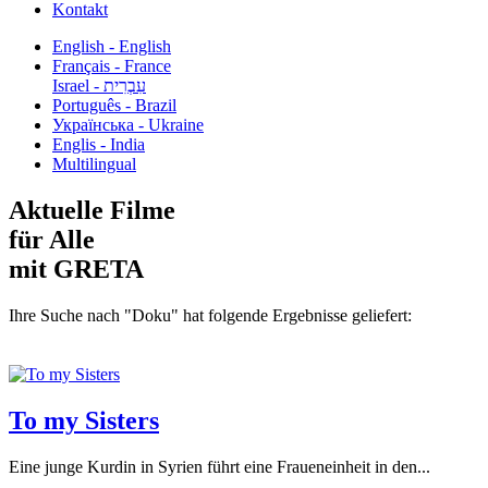
Kontakt
English - English
Français - France
עִבְרִית - Israel
Português - Brazil
Українська - Ukraine
Englis - India
Multilingual
Aktuelle Filme
für Alle
mit GRETA
Ihre Suche nach "Doku" hat folgende Ergebnisse geliefert:
To my Sisters
Eine junge Kurdin in Syrien führt eine Fraueneinheit in den...