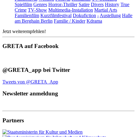
Spielfilm
Genres
Horror-Thriller
Satire
Divers
History
True
Crime
TV-Show
Multimedia-Installation
Martial Arts
Familienfilm
Kurzfilmfestival
Dokufiction
-
Austellung
Halle
am Berghain Berlin
Familie / Kinder
Kdrama
Jetzt weiterempfehlen!
GRETA auf Facebook
@GRETA_app bei Twitter
Tweets von @GRETA_App
Newsletter anmeldung
Partners