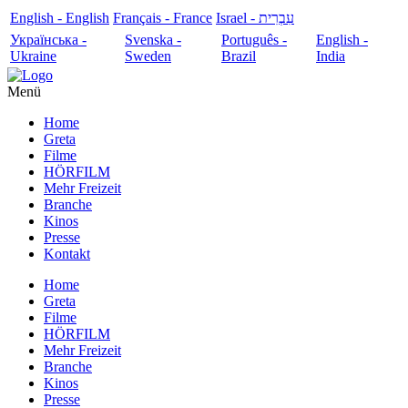
English - English
Français - France
עִבְרִית - Israel
Українська -
Svenska -
Português -
English -
Ukraine
Sweden
Brazil
India
Menü
Home
Greta
Filme
HÖRFILM
Mehr Freizeit
Branche
Kinos
Presse
Kontakt
Home
Greta
Filme
HÖRFILM
Mehr Freizeit
Branche
Kinos
Presse