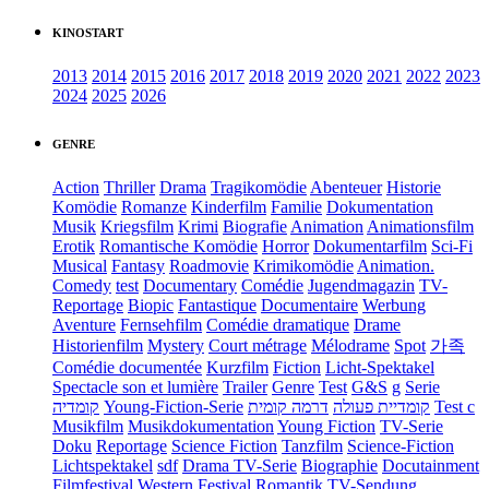
KINOSTART
2013
2014
2015
2016
2017
2018
2019
2020
2021
2022
2023
2024
2025
2026
GENRE
Action
Thriller
Drama
Tragikomödie
Abenteuer
Historie
Komödie
Romanze
Kinderfilm
Familie
Dokumentation
Musik
Kriegsfilm
Krimi
Biografie
Animation
Animationsfilm
Erotik
Romantische Komödie
Horror
Dokumentarfilm
Sci-Fi
Musical
Fantasy
Roadmovie
Krimikomödie
Animation.
Comedy
test
Documentary
Comédie
Jugendmagazin
TV-
Reportage
Biopic
Fantastique
Documentaire
Werbung
Aventure
Fernsehfilm
Comédie dramatique
Drame
Historienfilm
Mystery
Court métrage
Mélodrame
Spot
가족
Comédie documentée
Kurzfilm
Fiction
Licht-Spektakel
Spectacle son et lumière
Trailer
Genre
Test
G&S
g
Serie
קומדיה
Young-Fiction-Serie
דרמה קומית
קומדיית פעולה
Test c
Musikfilm
Musikdokumentation
Young Fiction
TV-Serie
Doku
Reportage
Science Fiction
Tanzfilm
Science-Fiction
Lichtspektakel
sdf
Drama TV-Serie
Biographie
Docutainment
Filmfestival
Western
Festival
Romantik
TV-Sendung