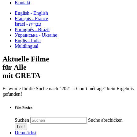
Kontakt
English - English
Français - France
עִבְרִית - Israel
Português - Brazil
Українська - Ukraine
Englis - India
Multilingual
Aktuelle Filme
für Alle
mit GRETA
Es wurde für die Suche nach "2021 :: Court métrage" kein Ergebnis
gefunden!
Film Finden
Suchen
Suche abschicken
Demnächst