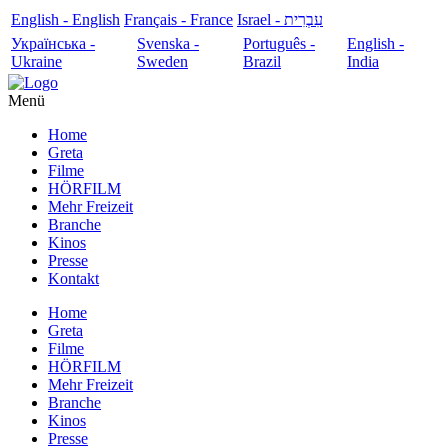
English - English
Français - France
עִבְרִית - Israel
Українська -
Svenska -
Português -
English -
Ukraine
Sweden
Brazil
India
Menü
Home
Greta
Filme
HÖRFILM
Mehr Freizeit
Branche
Kinos
Presse
Kontakt
Home
Greta
Filme
HÖRFILM
Mehr Freizeit
Branche
Kinos
Presse