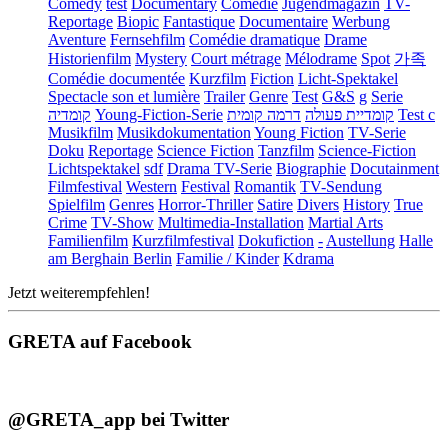
Comedy
test
Documentary
Comédie
Jugendmagazin
TV-
Reportage
Biopic
Fantastique
Documentaire
Werbung
Aventure
Fernsehfilm
Comédie dramatique
Drame
Historienfilm
Mystery
Court métrage
Mélodrame
Spot
가족
Comédie documentée
Kurzfilm
Fiction
Licht-Spektakel
Spectacle son et lumière
Trailer
Genre
Test
G&S
g
Serie
קומדיה
Young-Fiction-Serie
דרמה קומית
קומדיית פעולה
Test c
Musikfilm
Musikdokumentation
Young Fiction
TV-Serie
Doku
Reportage
Science Fiction
Tanzfilm
Science-Fiction
Lichtspektakel
sdf
Drama TV-Serie
Biographie
Docutainment
Filmfestival
Western
Festival
Romantik
TV-Sendung
Spielfilm
Genres
Horror-Thriller
Satire
Divers
History
True
Crime
TV-Show
Multimedia-Installation
Martial Arts
Familienfilm
Kurzfilmfestival
Dokufiction
-
Austellung
Halle
am Berghain Berlin
Familie / Kinder
Kdrama
Jetzt weiterempfehlen!
GRETA auf Facebook
@GRETA_app bei Twitter