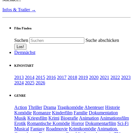
Infos & Trailer →
Film Finden
Suchen
Suche abschicken
Demnächst
KINOSTART
2013
2014
2015
2016
2017
2018
2019
2020
2021
2022
2023
2024
2025
2026
GENRE
Action
Thriller
Drama
Tragikomödie
Abenteuer
Historie
Komödie
Romanze
Kinderfilm
Familie
Dokumentation
Musik
Kriegsfilm
Krimi
Biografie
Animation
Animationsfilm
Erotik
Romantische Komödie
Horror
Dokumentarfilm
Sci-Fi
Musical
Fantasy
Roadmovie
Krimikomödie
Animation.