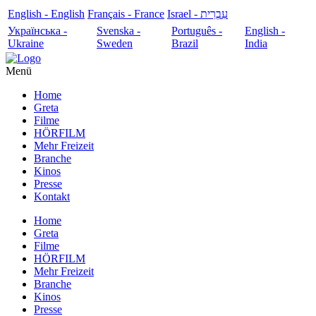
English - English
Français - France
עִבְרִית - Israel
Українська -
Svenska -
Português -
English -
Ukraine
Sweden
Brazil
India
Menü
Home
Greta
Filme
HÖRFILM
Mehr Freizeit
Branche
Kinos
Presse
Kontakt
Home
Greta
Filme
HÖRFILM
Mehr Freizeit
Branche
Kinos
Presse