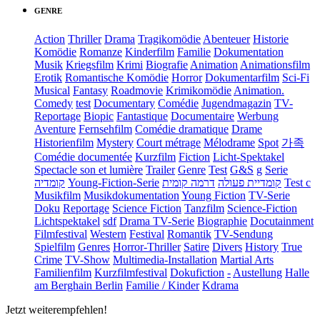
GENRE
Action
Thriller
Drama
Tragikomödie
Abenteuer
Historie
Komödie
Romanze
Kinderfilm
Familie
Dokumentation
Musik
Kriegsfilm
Krimi
Biografie
Animation
Animationsfilm
Erotik
Romantische Komödie
Horror
Dokumentarfilm
Sci-Fi
Musical
Fantasy
Roadmovie
Krimikomödie
Animation.
Comedy
test
Documentary
Comédie
Jugendmagazin
TV-
Reportage
Biopic
Fantastique
Documentaire
Werbung
Aventure
Fernsehfilm
Comédie dramatique
Drame
Historienfilm
Mystery
Court métrage
Mélodrame
Spot
가족
Comédie documentée
Kurzfilm
Fiction
Licht-Spektakel
Spectacle son et lumière
Trailer
Genre
Test
G&S
g
Serie
קומדיה
Young-Fiction-Serie
דרמה קומית
קומדיית פעולה
Test c
Musikfilm
Musikdokumentation
Young Fiction
TV-Serie
Doku
Reportage
Science Fiction
Tanzfilm
Science-Fiction
Lichtspektakel
sdf
Drama TV-Serie
Biographie
Docutainment
Filmfestival
Western
Festival
Romantik
TV-Sendung
Spielfilm
Genres
Horror-Thriller
Satire
Divers
History
True
Crime
TV-Show
Multimedia-Installation
Martial Arts
Familienfilm
Kurzfilmfestival
Dokufiction
-
Austellung
Halle
am Berghain Berlin
Familie / Kinder
Kdrama
Jetzt weiterempfehlen!