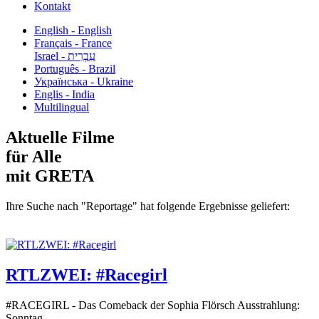
Kontakt
English - English
Français - France
עִבְרִית - Israel
Português - Brazil
Українська - Ukraine
Englis - India
Multilingual
Aktuelle Filme
für Alle
mit GRETA
Ihre Suche nach "Reportage" hat folgende Ergebnisse geliefert:
RTLZWEI: #Racegirl
#RACEGIRL - Das Comeback der Sophia Flörsch Ausstrahlung:
Sonntag...