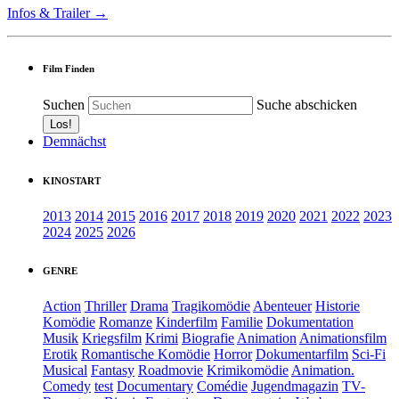
Infos & Trailer →
Film Finden
Suchen
Suche abschicken
Demnächst
KINOSTART
2013
2014
2015
2016
2017
2018
2019
2020
2021
2022
2023
2024
2025
2026
GENRE
Action
Thriller
Drama
Tragikomödie
Abenteuer
Historie
Komödie
Romanze
Kinderfilm
Familie
Dokumentation
Musik
Kriegsfilm
Krimi
Biografie
Animation
Animationsfilm
Erotik
Romantische Komödie
Horror
Dokumentarfilm
Sci-Fi
Musical
Fantasy
Roadmovie
Krimikomödie
Animation.
Comedy
test
Documentary
Comédie
Jugendmagazin
TV-