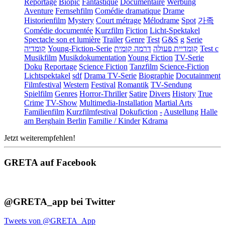
Reportage
Biopic
Fantastique
Documentaire
Werbung
Aventure
Fernsehfilm
Comédie dramatique
Drame
Historienfilm
Mystery
Court métrage
Mélodrame
Spot
가족
Comédie documentée
Kurzfilm
Fiction
Licht-Spektakel
Spectacle son et lumière
Trailer
Genre
Test
G&S
g
Serie
קומדיה
Young-Fiction-Serie
דרמה קומית
קומדיית פעולה
Test c
Musikfilm
Musikdokumentation
Young Fiction
TV-Serie
Doku
Reportage
Science Fiction
Tanzfilm
Science-Fiction
Lichtspektakel
sdf
Drama TV-Serie
Biographie
Docutainment
Filmfestival
Western
Festival
Romantik
TV-Sendung
Spielfilm
Genres
Horror-Thriller
Satire
Divers
History
True
Crime
TV-Show
Multimedia-Installation
Martial Arts
Familienfilm
Kurzfilmfestival
Dokufiction
-
Austellung
Halle
am Berghain Berlin
Familie / Kinder
Kdrama
Jetzt weiterempfehlen!
GRETA auf Facebook
@GRETA_app bei Twitter
Tweets von @GRETA_App