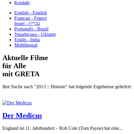
Kontakt
English - English
Français - France
עִבְרִית - Israel
Português - Brazil
Українська - Ukraine
Englis - India
Multilingual
Aktuelle Filme
für Alle
mit GRETA
Ihre Suche nach "2013 :: Historie" hat folgende Ergebnisse geliefert:
Der Medicus
England im 11. Jahrhundert – Rob Cole (Tom Payne) hat eine...