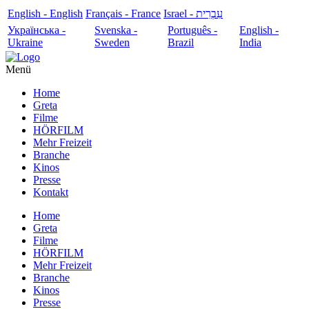
English - English
Français - France
עִבְרִית - Israel
Українська -
Svenska -
Português -
English -
Ukraine
Sweden
Brazil
India
Menü
Home
Greta
Filme
HÖRFILM
Mehr Freizeit
Branche
Kinos
Presse
Kontakt
Home
Greta
Filme
HÖRFILM
Mehr Freizeit
Branche
Kinos
Presse