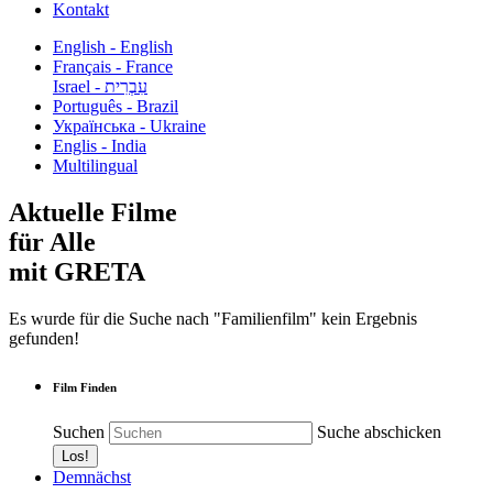
Kontakt
English - English
Français - France
עִבְרִית - Israel
Português - Brazil
Українська - Ukraine
Englis - India
Multilingual
Aktuelle Filme
für Alle
mit GRETA
Es wurde für die Suche nach "Familienfilm" kein Ergebnis
gefunden!
Film Finden
Suchen
Suche abschicken
Demnächst