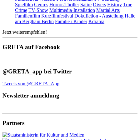
Spielfilm
Genres
Horror-Thriller
Satire
Divers
History
True
Crime
TV-Show
Multimedia-Installation
Martial Arts
Familienfilm
Kurzfilmfestival
Dokufiction
-
Austellung
Halle
am Berghain Berlin
Familie / Kinder
Kdrama
Jetzt weiterempfehlen!
GRETA auf Facebook
@GRETA_app bei Twitter
Tweets von @GRETA_App
Newsletter anmeldung
Partners