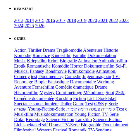
KINOSTART
2013
2014
2015
2016
2017
2018
2019
2020
2021
2022
2023
2024
2025
2026
GENRE
Action
Thriller
Drama
Tragikomödie
Abenteuer
Historie
Komödie
Romanze
Kinderfilm
Familie
Dokumentation
Musik
Kriegsfilm
Krimi
Biografie
Animation
Animationsfilm
Erotik
Romantische Komödie
Horror
Dokumentarfilm
Sci-Fi
Musical
Fantasy
Roadmovie
Krimikomödie
Animation.
Comedy
test
Documentary
Comédie
Jugendmagazin
TV-
Reportage
Biopic
Fantastique
Documentaire
Werbung
Aventure
Fernsehfilm
Comédie dramatique
Drame
Historienfilm
Mystery
Court métrage
Mélodrame
Spot
가족
Comédie documentée
Kurzfilm
Fiction
Licht-Spektakel
Spectacle son et lumière
Trailer
Genre
Test
G&S
g
Serie
קומדיה
Young-Fiction-Serie
דרמה קומית
קומדיית פעולה
Test c
Musikfilm
Musikdokumentation
Young Fiction
TV-Serie
Doku
Reportage
Science Fiction
Tanzfilm
Science-Fiction
Lichtspektakel
sdf
Drama TV-Serie
Biographie
Docutainment
Filmfestival
Western
Festival
Romantik
TV-Sendung