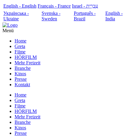
English - English
Français - France
עִבְרִית - Israel
Українська -
Svenska -
Português -
English -
Ukraine
Sweden
Brazil
India
Menü
Home
Greta
Filme
HÖRFILM
Mehr Freizeit
Branche
Kinos
Presse
Kontakt
Home
Greta
Filme
HÖRFILM
Mehr Freizeit
Branche
Kinos
Presse