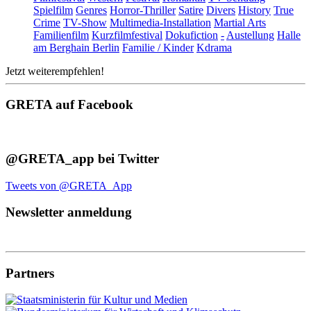
Spielfilm
Genres
Horror-Thriller
Satire
Divers
History
True
Crime
TV-Show
Multimedia-Installation
Martial Arts
Familienfilm
Kurzfilmfestival
Dokufiction
-
Austellung
Halle
am Berghain Berlin
Familie / Kinder
Kdrama
Jetzt weiterempfehlen!
GRETA auf Facebook
@GRETA_app bei Twitter
Tweets von @GRETA_App
Newsletter anmeldung
Partners