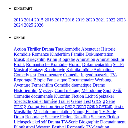
KINOSTART
2013
2014
2015
2016
2017
2018
2019
2020
2021
2022
2023
2024
2025
2026
GENRE
Action
Thriller
Drama
Tragikomödie
Abenteuer
Historie
Komödie
Romanze
Kinderfilm
Familie
Dokumentation
Musik
Kriegsfilm
Krimi
Biografie
Animation
Animationsfilm
Erotik
Romantische Komödie
Horror
Dokumentarfilm
Sci-Fi
Musical
Fantasy
Roadmovie
Krimikomödie
Animation.
Comedy
test
Documentary
Comédie
Jugendmagazin
TV-
Reportage
Biopic
Fantastique
Documentaire
Werbung
Aventure
Fernsehfilm
Comédie dramatique
Drame
Historienfilm
Mystery
Court métrage
Mélodrame
Spot
가족
Comédie documentée
Kurzfilm
Fiction
Licht-Spektakel
Spectacle son et lumière
Trailer
Genre
Test
G&S
g
Serie
קומדיה
Young-Fiction-Serie
דרמה קומית
קומדיית פעולה
Test c
Musikfilm
Musikdokumentation
Young Fiction
TV-Serie
Doku
Reportage
Science Fiction
Tanzfilm
Science-Fiction
Lichtspektakel
sdf
Drama TV-Serie
Biographie
Docutainment
Filmfestival
Western
Festival
Romantik
TV-Sendung