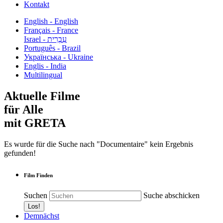
Kontakt
English - English
Français - France
עִבְרִית - Israel
Português - Brazil
Українська - Ukraine
Englis - India
Multilingual
Aktuelle Filme
für Alle
mit GRETA
Es wurde für die Suche nach "Documentaire" kein Ergebnis
gefunden!
Film Finden
Suchen
Suche abschicken
Demnächst