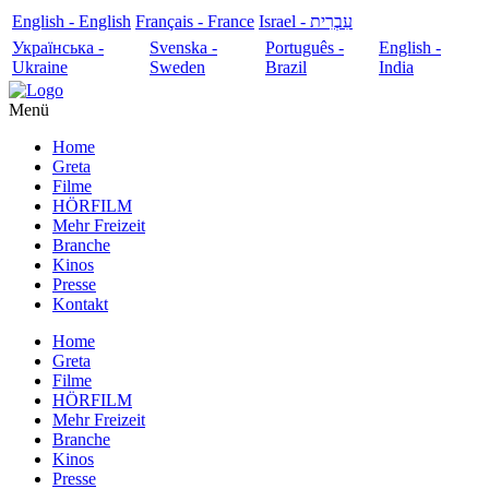
English - English
Français - France
עִבְרִית - Israel
Українська -
Svenska -
Português -
English -
Ukraine
Sweden
Brazil
India
Menü
Home
Greta
Filme
HÖRFILM
Mehr Freizeit
Branche
Kinos
Presse
Kontakt
Home
Greta
Filme
HÖRFILM
Mehr Freizeit
Branche
Kinos
Presse