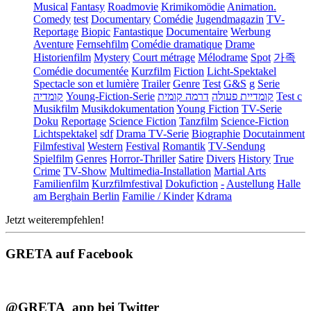
Musical
Fantasy
Roadmovie
Krimikomödie
Animation.
Comedy
test
Documentary
Comédie
Jugendmagazin
TV-
Reportage
Biopic
Fantastique
Documentaire
Werbung
Aventure
Fernsehfilm
Comédie dramatique
Drame
Historienfilm
Mystery
Court métrage
Mélodrame
Spot
가족
Comédie documentée
Kurzfilm
Fiction
Licht-Spektakel
Spectacle son et lumière
Trailer
Genre
Test
G&S
g
Serie
קומדיה
Young-Fiction-Serie
דרמה קומית
קומדיית פעולה
Test c
Musikfilm
Musikdokumentation
Young Fiction
TV-Serie
Doku
Reportage
Science Fiction
Tanzfilm
Science-Fiction
Lichtspektakel
sdf
Drama TV-Serie
Biographie
Docutainment
Filmfestival
Western
Festival
Romantik
TV-Sendung
Spielfilm
Genres
Horror-Thriller
Satire
Divers
History
True
Crime
TV-Show
Multimedia-Installation
Martial Arts
Familienfilm
Kurzfilmfestival
Dokufiction
-
Austellung
Halle
am Berghain Berlin
Familie / Kinder
Kdrama
Jetzt weiterempfehlen!
GRETA auf Facebook
@GRETA_app bei Twitter