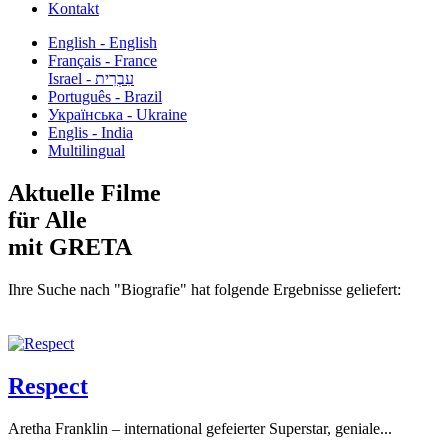
Kontakt
English - English
Français - France
עִבְרִית - Israel
Português - Brazil
Українська - Ukraine
Englis - India
Multilingual
Aktuelle Filme
für Alle
mit GRETA
Ihre Suche nach "Biografie" hat folgende Ergebnisse geliefert:
Respect
Aretha Franklin – international gefeierter Superstar, geniale...