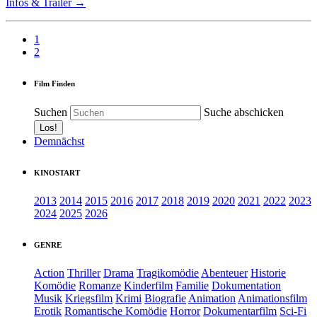
Infos & Trailer →
1
2
Film Finden
Suchen
Suche abschicken
Demnächst
KINOSTART
2013
2014
2015
2016
2017
2018
2019
2020
2021
2022
2023
2024
2025
2026
GENRE
Action
Thriller
Drama
Tragikomödie
Abenteuer
Historie
Komödie
Romanze
Kinderfilm
Familie
Dokumentation
Musik
Kriegsfilm
Krimi
Biografie
Animation
Animationsfilm
Erotik
Romantische Komödie
Horror
Dokumentarfilm
Sci-Fi