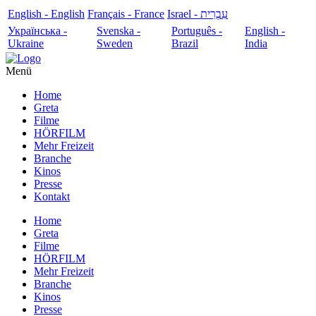
English - English
Français - France
עִבְרִית - Israel
Українська -
Svenska -
Português -
English -
Ukraine
Sweden
Brazil
India
Menü
Home
Greta
Filme
HÖRFILM
Mehr Freizeit
Branche
Kinos
Presse
Kontakt
Home
Greta
Filme
HÖRFILM
Mehr Freizeit
Branche
Kinos
Presse