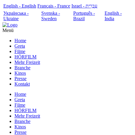
English - English
Français - France
עִבְרִית - Israel
Українська -
Svenska -
Português -
English -
Ukraine
Sweden
Brazil
India
Menü
Home
Greta
Filme
HÖRFILM
Mehr Freizeit
Branche
Kinos
Presse
Kontakt
Home
Greta
Filme
HÖRFILM
Mehr Freizeit
Branche
Kinos
Presse