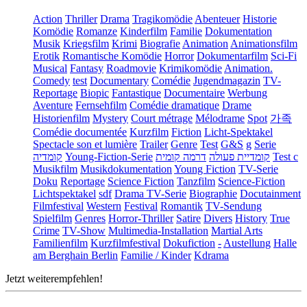
Action
Thriller
Drama
Tragikomödie
Abenteuer
Historie
Komödie
Romanze
Kinderfilm
Familie
Dokumentation
Musik
Kriegsfilm
Krimi
Biografie
Animation
Animationsfilm
Erotik
Romantische Komödie
Horror
Dokumentarfilm
Sci-Fi
Musical
Fantasy
Roadmovie
Krimikomödie
Animation.
Comedy
test
Documentary
Comédie
Jugendmagazin
TV-
Reportage
Biopic
Fantastique
Documentaire
Werbung
Aventure
Fernsehfilm
Comédie dramatique
Drame
Historienfilm
Mystery
Court métrage
Mélodrame
Spot
가족
Comédie documentée
Kurzfilm
Fiction
Licht-Spektakel
Spectacle son et lumière
Trailer
Genre
Test
G&S
g
Serie
קומדיה
Young-Fiction-Serie
דרמה קומית
קומדיית פעולה
Test c
Musikfilm
Musikdokumentation
Young Fiction
TV-Serie
Doku
Reportage
Science Fiction
Tanzfilm
Science-Fiction
Lichtspektakel
sdf
Drama TV-Serie
Biographie
Docutainment
Filmfestival
Western
Festival
Romantik
TV-Sendung
Spielfilm
Genres
Horror-Thriller
Satire
Divers
History
True
Crime
TV-Show
Multimedia-Installation
Martial Arts
Familienfilm
Kurzfilmfestival
Dokufiction
-
Austellung
Halle
am Berghain Berlin
Familie / Kinder
Kdrama
Jetzt weiterempfehlen!