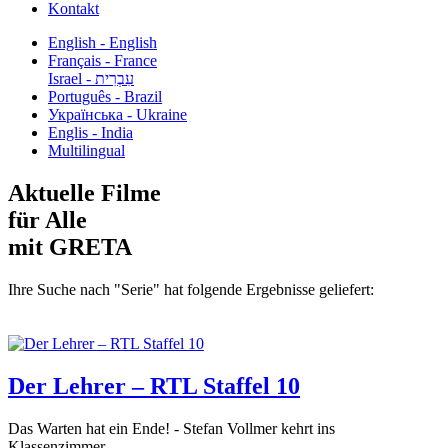
Kontakt
English - English
Français - France
עִבְרִית - Israel
Português - Brazil
Українська - Ukraine
Englis - India
Multilingual
Aktuelle Filme
für Alle
mit GRETA
Ihre Suche nach "Serie" hat folgende Ergebnisse geliefert:
Der Lehrer – RTL Staffel 10
Das Warten hat ein Ende! - Stefan Vollmer kehrt ins
Klassenzimmer...