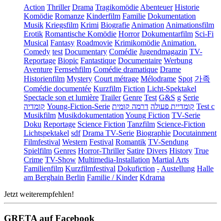
Action
Thriller
Drama
Tragikomödie
Abenteuer
Historie
Komödie
Romanze
Kinderfilm
Familie
Dokumentation
Musik
Kriegsfilm
Krimi
Biografie
Animation
Animationsfilm
Erotik
Romantische Komödie
Horror
Dokumentarfilm
Sci-Fi
Musical
Fantasy
Roadmovie
Krimikomödie
Animation.
Comedy
test
Documentary
Comédie
Jugendmagazin
TV-
Reportage
Biopic
Fantastique
Documentaire
Werbung
Aventure
Fernsehfilm
Comédie dramatique
Drame
Historienfilm
Mystery
Court métrage
Mélodrame
Spot
가족
Comédie documentée
Kurzfilm
Fiction
Licht-Spektakel
Spectacle son et lumière
Trailer
Genre
Test
G&S
g
Serie
קומדיה
Young-Fiction-Serie
דרמה קומית
קומדיית פעולה
Test c
Musikfilm
Musikdokumentation
Young Fiction
TV-Serie
Doku
Reportage
Science Fiction
Tanzfilm
Science-Fiction
Lichtspektakel
sdf
Drama TV-Serie
Biographie
Docutainment
Filmfestival
Western
Festival
Romantik
TV-Sendung
Spielfilm
Genres
Horror-Thriller
Satire
Divers
History
True
Crime
TV-Show
Multimedia-Installation
Martial Arts
Familienfilm
Kurzfilmfestival
Dokufiction
-
Austellung
Halle
am Berghain Berlin
Familie / Kinder
Kdrama
Jetzt weiterempfehlen!
GRETA auf Facebook