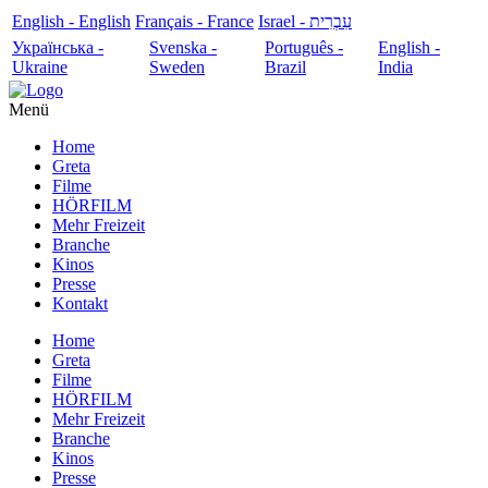
English - English
Français - France
עִבְרִית - Israel
Українська -
Svenska -
Português -
English -
Ukraine
Sweden
Brazil
India
Menü
Home
Greta
Filme
HÖRFILM
Mehr Freizeit
Branche
Kinos
Presse
Kontakt
Home
Greta
Filme
HÖRFILM
Mehr Freizeit
Branche
Kinos
Presse