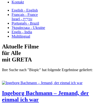
Kontakt
English - English
Français - France
עִבְרִית - Israel
Português - Brazil
Українська - Ukraine
Englis - India
Multilingual
Aktuelle Filme
für Alle
mit GRETA
Ihre Suche nach "Biopic" hat folgende Ergebnisse geliefert:
Ingeborg Bachmann – Jemand, der
einmal ich war