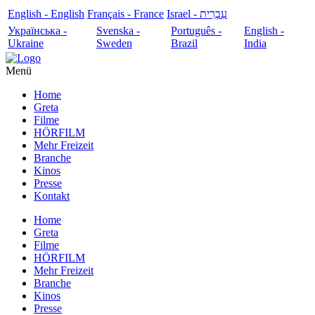
English - English
Français - France
עִבְרִית - Israel
Українська -
Svenska -
Português -
English -
Ukraine
Sweden
Brazil
India
Menü
Home
Greta
Filme
HÖRFILM
Mehr Freizeit
Branche
Kinos
Presse
Kontakt
Home
Greta
Filme
HÖRFILM
Mehr Freizeit
Branche
Kinos
Presse