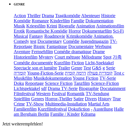
GENRE
Action
Thriller
Drama
Tragikomödie
Abenteuer
Historie
Komödie
Romanze
Kinderfilm
Familie
Dokumentation
Musik
Kriegsfilm
Krimi
Biografie
Animation
Animationsfilm
Erotik
Romantische Komödie
Horror
Dokumentarfilm
Sci-Fi
Musical
Fantasy
Roadmovie
Krimikomödie
Animation.
Comedy
test
Documentary
Comédie
Jugendmagazin
TV-
Reportage
Biopic
Fantastique
Documentaire
Werbung
Aventure
Fernsehfilm
Comédie dramatique
Drame
Historienfilm
Mystery
Court métrage
Mélodrame
Spot
가족
Comédie documentée
Kurzfilm
Fiction
Licht-Spektakel
Spectacle son et lumière
Trailer
Genre
Test
G&S
g
Serie
קומדיה
Young-Fiction-Serie
דרמה קומית
קומדיית פעולה
Test c
Musikfilm
Musikdokumentation
Young Fiction
TV-Serie
Doku
Reportage
Science Fiction
Tanzfilm
Science-Fiction
Lichtspektakel
sdf
Drama TV-Serie
Biographie
Docutainment
Filmfestival
Western
Festival
Romantik
TV-Sendung
Spielfilm
Genres
Horror-Thriller
Satire
Divers
History
True
Crime
TV-Show
Multimedia-Installation
Martial Arts
Familienfilm
Kurzfilmfestival
Dokufiction
-
Austellung
Halle
am Berghain Berlin
Familie / Kinder
Kdrama
Jetzt weiterempfehlen!