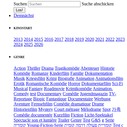
Suchen
Suche abschicken
Demnächst
KINOSTART
2013
2014
2015
2016
2017
2018
2019
2020
2021
2022
2023
2024
2025
2026
GENRE
Action
Thriller
Drama
Tragikomödie
Abenteuer
Historie
Komödie
Romanze
Kinderfilm
Familie
Dokumentation
Musik
Kriegsfilm
Krimi
Biografie
Animation
Animationsfilm
Erotik
Romantische Komödie
Horror
Dokumentarfilm
Sci-Fi
Musical
Fantasy
Roadmovie
Krimikomödie
Animation.
Comedy
test
Documentary
Comédie
Jugendmagazin
TV-
Reportage
Biopic
Fantastique
Documentaire
Werbung
Aventure
Fernsehfilm
Comédie dramatique
Drame
Historienfilm
Mystery
Court métrage
Mélodrame
Spot
가족
Comédie documentée
Kurzfilm
Fiction
Licht-Spektakel
Spectacle son et lumière
Trailer
Genre
Test
G&S
g
Serie
קומדיה
Young-Fiction-Serie
דרמה קומית
קומדיית פעולה
Test c