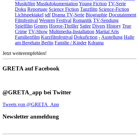
Musikfilm
Musikdokumentation
Young Fiction
TV-Serie
Doku
Reportage
Science Fiction
Tanzfilm
Science-Fiction
Lichtspektakel
sdf
Drama TV-Serie
Biographie
Docutainment
Filmfestival
Western
Festival
Romantik
TV-Sendung
Spielfilm
Genres
Horror-Thriller
Satire
Divers
History
True
Crime
TV-Show
Multimedia-Installation
Martial Arts
Familienfilm
Kurzfilmfestival
Dokufiction
-
Austellung
Halle
am Berghain Berlin
Familie / Kinder
Kdrama
Jetzt weiterempfehlen!
GRETA auf Facebook
@GRETA_app bei Twitter
Tweets von @GRETA_App
Newsletter anmeldung