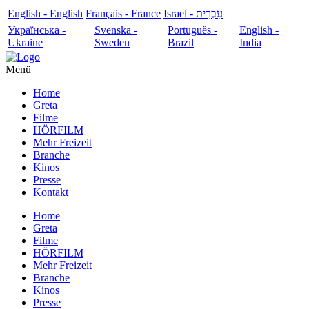
English - English
Français - France
עִבְרִית - Israel
Українська -
Svenska -
Português -
English -
Ukraine
Sweden
Brazil
India
Menü
Home
Greta
Filme
HÖRFILM
Mehr Freizeit
Branche
Kinos
Presse
Kontakt
Home
Greta
Filme
HÖRFILM
Mehr Freizeit
Branche
Kinos
Presse