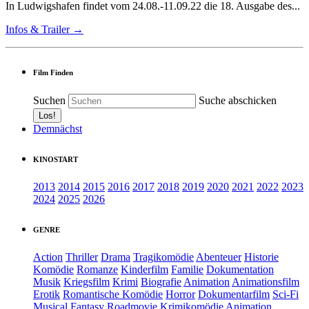
In Ludwigshafen findet vom 24.08.-11.09.22 die 18. Ausgabe des...
Infos & Trailer →
Film Finden
Suchen
Suche abschicken
Demnächst
KINOSTART
2013
2014
2015
2016
2017
2018
2019
2020
2021
2022
2023
2024
2025
2026
GENRE
Action
Thriller
Drama
Tragikomödie
Abenteuer
Historie
Komödie
Romanze
Kinderfilm
Familie
Dokumentation
Musik
Kriegsfilm
Krimi
Biografie
Animation
Animationsfilm
Erotik
Romantische Komödie
Horror
Dokumentarfilm
Sci-Fi
Musical
Fantasy
Roadmovie
Krimikomödie
Animation.