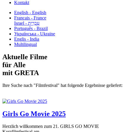
Kontakt
English - English
Français - France
עִבְרִית - Israel
Português - Brazil
Українська - Ukraine
Englis - India
Multilingual
Aktuelle Filme
für Alle
mit GRETA
Ihre Suche nach "Filmfestival" hat folgende Ergebnisse geliefert:
Girls Go Movie 2025
Herzlich willkommen zum 21. GIRLS GO MOVIE
Kurzfilmfestival am...