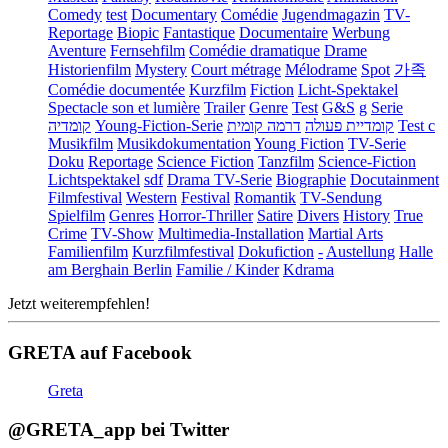
Comedy
test
Documentary
Comédie
Jugendmagazin
TV-
Reportage
Biopic
Fantastique
Documentaire
Werbung
Aventure
Fernsehfilm
Comédie dramatique
Drame
Historienfilm
Mystery
Court métrage
Mélodrame
Spot
가족
Comédie documentée
Kurzfilm
Fiction
Licht-Spektakel
Spectacle son et lumière
Trailer
Genre
Test
G&S
g
Serie
קומדיה
Young-Fiction-Serie
דרמה קומית
קומדיית פעולה
Test c
Musikfilm
Musikdokumentation
Young Fiction
TV-Serie
Doku
Reportage
Science Fiction
Tanzfilm
Science-Fiction
Lichtspektakel
sdf
Drama TV-Serie
Biographie
Docutainment
Filmfestival
Western
Festival
Romantik
TV-Sendung
Spielfilm
Genres
Horror-Thriller
Satire
Divers
History
True
Crime
TV-Show
Multimedia-Installation
Martial Arts
Familienfilm
Kurzfilmfestival
Dokufiction
-
Austellung
Halle
am Berghain Berlin
Familie / Kinder
Kdrama
Jetzt weiterempfehlen!
GRETA auf Facebook
Greta
@GRETA_app bei Twitter