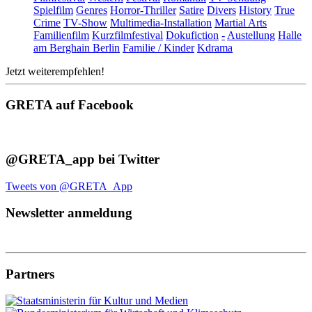
Spielfilm
Genres
Horror-Thriller
Satire
Divers
History
True
Crime
TV-Show
Multimedia-Installation
Martial Arts
Familienfilm
Kurzfilmfestival
Dokufiction
-
Austellung
Halle
am Berghain Berlin
Familie / Kinder
Kdrama
Jetzt weiterempfehlen!
GRETA auf Facebook
@GRETA_app bei Twitter
Tweets von @GRETA_App
Newsletter anmeldung
Partners