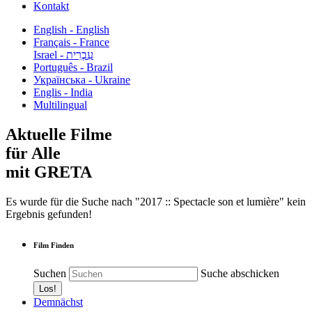
Kontakt
English - English
Français - France
עִבְרִית - Israel
Português - Brazil
Українська - Ukraine
Englis - India
Multilingual
Aktuelle Filme
für Alle
mit GRETA
Es wurde für die Suche nach "2017 :: Spectacle son et lumière" kein
Ergebnis gefunden!
Film Finden
Suchen
Suche abschicken
Demnächst