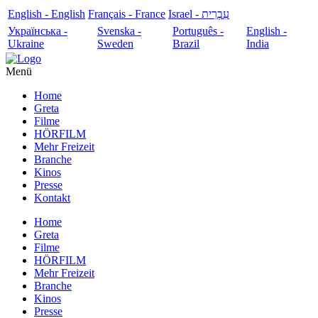
English - English
Français - France
עִבְרִית - Israel
Українська -
Svenska -
Português -
English -
Ukraine
Sweden
Brazil
India
Menü
Home
Greta
Filme
HÖRFILM
Mehr Freizeit
Branche
Kinos
Presse
Kontakt
Home
Greta
Filme
HÖRFILM
Mehr Freizeit
Branche
Kinos
Presse