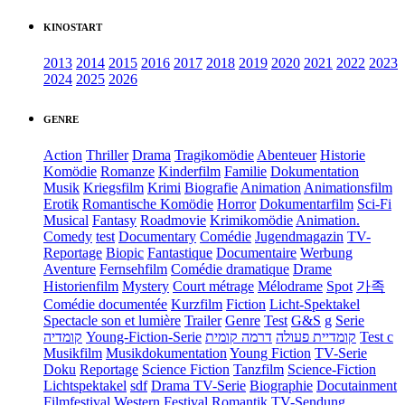
KINOSTART
2013
2014
2015
2016
2017
2018
2019
2020
2021
2022
2023
2024
2025
2026
GENRE
Action
Thriller
Drama
Tragikomödie
Abenteuer
Historie
Komödie
Romanze
Kinderfilm
Familie
Dokumentation
Musik
Kriegsfilm
Krimi
Biografie
Animation
Animationsfilm
Erotik
Romantische Komödie
Horror
Dokumentarfilm
Sci-Fi
Musical
Fantasy
Roadmovie
Krimikomödie
Animation.
Comedy
test
Documentary
Comédie
Jugendmagazin
TV-
Reportage
Biopic
Fantastique
Documentaire
Werbung
Aventure
Fernsehfilm
Comédie dramatique
Drame
Historienfilm
Mystery
Court métrage
Mélodrame
Spot
가족
Comédie documentée
Kurzfilm
Fiction
Licht-Spektakel
Spectacle son et lumière
Trailer
Genre
Test
G&S
g
Serie
קומדיה
Young-Fiction-Serie
דרמה קומית
קומדיית פעולה
Test c
Musikfilm
Musikdokumentation
Young Fiction
TV-Serie
Doku
Reportage
Science Fiction
Tanzfilm
Science-Fiction
Lichtspektakel
sdf
Drama TV-Serie
Biographie
Docutainment
Filmfestival
Western
Festival
Romantik
TV-Sendung