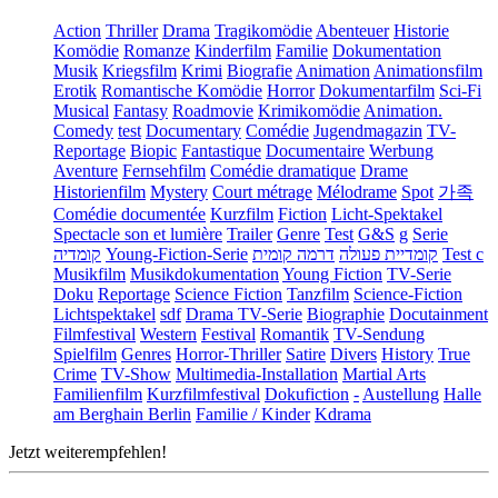
Action
Thriller
Drama
Tragikomödie
Abenteuer
Historie
Komödie
Romanze
Kinderfilm
Familie
Dokumentation
Musik
Kriegsfilm
Krimi
Biografie
Animation
Animationsfilm
Erotik
Romantische Komödie
Horror
Dokumentarfilm
Sci-Fi
Musical
Fantasy
Roadmovie
Krimikomödie
Animation.
Comedy
test
Documentary
Comédie
Jugendmagazin
TV-
Reportage
Biopic
Fantastique
Documentaire
Werbung
Aventure
Fernsehfilm
Comédie dramatique
Drame
Historienfilm
Mystery
Court métrage
Mélodrame
Spot
가족
Comédie documentée
Kurzfilm
Fiction
Licht-Spektakel
Spectacle son et lumière
Trailer
Genre
Test
G&S
g
Serie
קומדיה
Young-Fiction-Serie
דרמה קומית
קומדיית פעולה
Test c
Musikfilm
Musikdokumentation
Young Fiction
TV-Serie
Doku
Reportage
Science Fiction
Tanzfilm
Science-Fiction
Lichtspektakel
sdf
Drama TV-Serie
Biographie
Docutainment
Filmfestival
Western
Festival
Romantik
TV-Sendung
Spielfilm
Genres
Horror-Thriller
Satire
Divers
History
True
Crime
TV-Show
Multimedia-Installation
Martial Arts
Familienfilm
Kurzfilmfestival
Dokufiction
-
Austellung
Halle
am Berghain Berlin
Familie / Kinder
Kdrama
Jetzt weiterempfehlen!