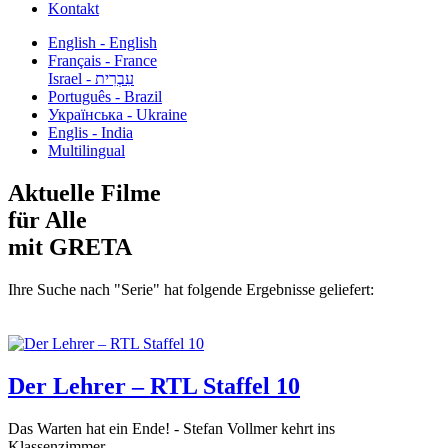
Kontakt
English - English
Français - France
עִבְרִית - Israel
Português - Brazil
Українська - Ukraine
Englis - India
Multilingual
Aktuelle Filme
für Alle
mit GRETA
Ihre Suche nach "Serie" hat folgende Ergebnisse geliefert:
Der Lehrer – RTL Staffel 10
Das Warten hat ein Ende! - Stefan Vollmer kehrt ins
Klassenzimmer...