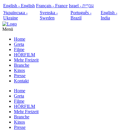
English - English
Français - France
עִבְרִית - Israel
Українська -
Svenska -
Português -
English -
Ukraine
Sweden
Brazil
India
Menü
Home
Greta
Filme
HÖRFILM
Mehr Freizeit
Branche
Kinos
Presse
Kontakt
Home
Greta
Filme
HÖRFILM
Mehr Freizeit
Branche
Kinos
Presse