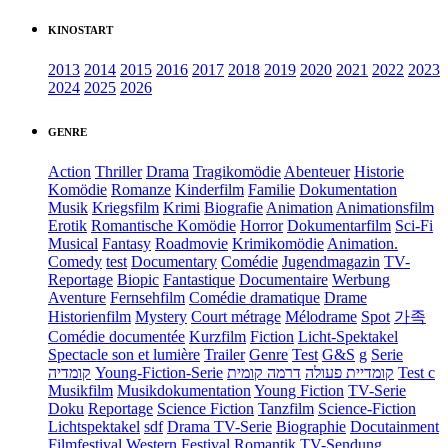
KINOSTART
2013
2014
2015
2016
2017
2018
2019
2020
2021
2022
2023
2024
2025
2026
GENRE
Action
Thriller
Drama
Tragikomödie
Abenteuer
Historie
Komödie
Romanze
Kinderfilm
Familie
Dokumentation
Musik
Kriegsfilm
Krimi
Biografie
Animation
Animationsfilm
Erotik
Romantische Komödie
Horror
Dokumentarfilm
Sci-Fi
Musical
Fantasy
Roadmovie
Krimikomödie
Animation.
Comedy
test
Documentary
Comédie
Jugendmagazin
TV-
Reportage
Biopic
Fantastique
Documentaire
Werbung
Aventure
Fernsehfilm
Comédie dramatique
Drame
Historienfilm
Mystery
Court métrage
Mélodrame
Spot
가족
Comédie documentée
Kurzfilm
Fiction
Licht-Spektakel
Spectacle son et lumière
Trailer
Genre
Test
G&S
g
Serie
קומדיה
Young-Fiction-Serie
דרמה קומית
קומדיית פעולה
Test c
Musikfilm
Musikdokumentation
Young Fiction
TV-Serie
Doku
Reportage
Science Fiction
Tanzfilm
Science-Fiction
Lichtspektakel
sdf
Drama TV-Serie
Biographie
Docutainment
Filmfestival
Western
Festival
Romantik
TV-Sendung