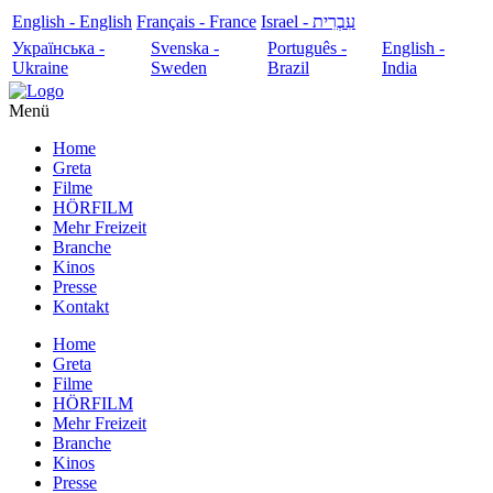
English - English
Français - France
עִבְרִית - Israel
Українська -
Svenska -
Português -
English -
Ukraine
Sweden
Brazil
India
Menü
Home
Greta
Filme
HÖRFILM
Mehr Freizeit
Branche
Kinos
Presse
Kontakt
Home
Greta
Filme
HÖRFILM
Mehr Freizeit
Branche
Kinos
Presse