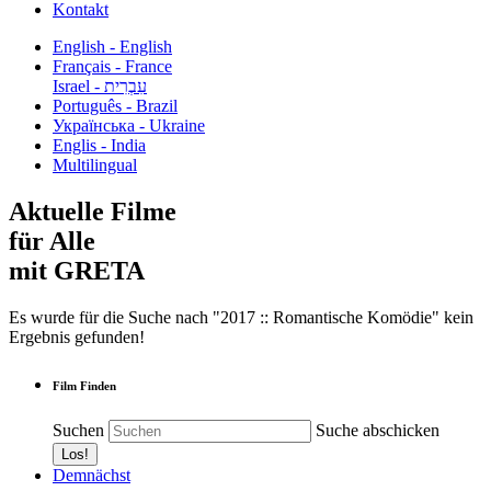
Kontakt
English - English
Français - France
עִבְרִית - Israel
Português - Brazil
Українська - Ukraine
Englis - India
Multilingual
Aktuelle Filme
für Alle
mit GRETA
Es wurde für die Suche nach "2017 :: Romantische Komödie" kein
Ergebnis gefunden!
Film Finden
Suchen
Suche abschicken
Demnächst