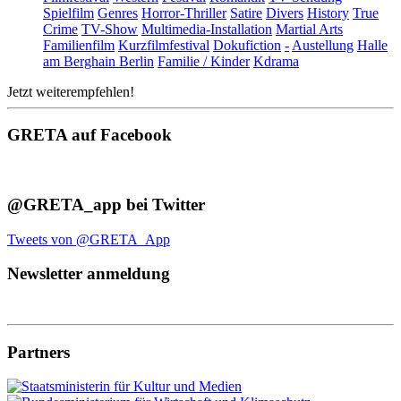
Spielfilm
Genres
Horror-Thriller
Satire
Divers
History
True
Crime
TV-Show
Multimedia-Installation
Martial Arts
Familienfilm
Kurzfilmfestival
Dokufiction
-
Austellung
Halle
am Berghain Berlin
Familie / Kinder
Kdrama
Jetzt weiterempfehlen!
GRETA auf Facebook
@GRETA_app bei Twitter
Tweets von @GRETA_App
Newsletter anmeldung
Partners